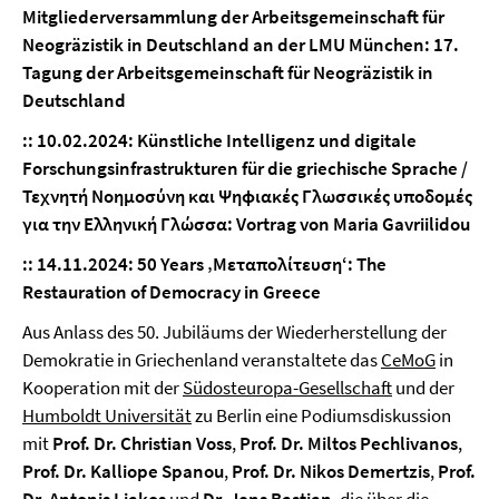
Mitgliederversammlung der Arbeitsgemeinschaft für
Neogräzistik in Deutschland an der LMU München:
17.
Tagung der Arbeitsgemeinschaft für Neogräzistik in
Deutschland
:: 10.02.2024:
Künstliche Intelligenz und digitale
Forschungsinfrastrukturen für die griechische Sprache /
Τεχνητή Νοημοσύνη και Ψηφιακές Γλωσσικές υποδομές
για την Ελληνική Γλώσσα:
Vortrag von Maria Gavriilidou
::
14.11.2024: 50 Years ‚Μεταπολίτευση‘: The
Restauration of Democracy in Greece
Aus Anlass des 50. Jubiläums der Wiederherstellung der
Demokratie in Griechenland veranstaltete das
CeMoG
in
Kooperation mit der
Südosteuropa-Gesellschaft
und der
Humboldt Universität
zu Berlin eine Podiumsdiskussion
mit
Prof. Dr. Christian Voss
,
Prof. Dr. Miltos Pechlivanos
,
Prof. Dr. Kalliope Spanou
,
Prof. Dr. Nikos Demertzis
,
Prof.
Dr. Antonis Liakos
und
Dr. Jens Bastian
, die über die