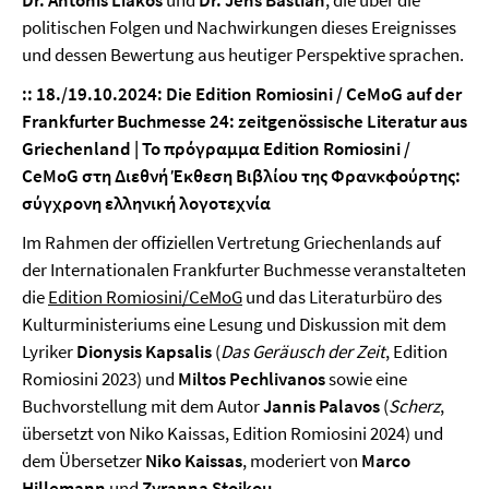
politischen Folgen und Nachwirkungen dieses Ereignisses
und dessen Bewertung aus heutiger Perspektive sprachen.
:: 18./19.10.2024: Die Edition Romiosini / CeMoG auf der
Frankfurter Buchmesse 24: zeitgenössische Literatur aus
Griechenland |
Το
πρόγραμμα
Edition Romiosini /
CeMoG
στη Διεθνή
Έκθεση
Βιβλίου
της
Φρανκφούρτης
:
σύγχρονη
ελληνική
λογοτεχνία
Im Rahmen der offiziellen Vertretung Griechenlands auf
der Internationalen Frankfurter Buchmesse veranstalteten
die
Edition Romiosini/CeMoG
und das Literaturbüro des
Kulturministeriums eine Lesung und Diskussion mit dem
Lyriker
Dionysis Kapsalis
(
Das Geräusch der Zeit
, Edition
Romiosini 2023) und
Miltos Pechlivanos
sowie eine
Buchvorstellung mit dem Autor
Jannis Palavos
(
Scherz
,
übersetzt von Niko Kaissas, Edition Romiosini 2024) und
dem Übersetzer
Niko Kaissas
, moderiert von
Marco
Hillemann
und
Zyranna Stoikou