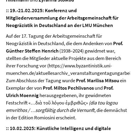
:: 19.-21.02.2025: Konferenz und
Mitgliederversammlung der Arbeitsgemeinschaft für
Neogräzistik in Deutschland an der LMU München
Auf der 17. Tagung der Arbeitsgemeinschaft für
Neogräzistik in Deutschland, die dem Andenken von
Prof.
Günther Steffen Henrich
(1938–2024) gewidmet war,
stellten die Mitglieder aktuelle Projekte aus dem Bereich
ihrer Forschung vor (https://www.byzantinistik.uni-
muenchen.de/aktuellesarchiv_veranstaltungentagungarbei
Zum Abschluss der Tagung wurde
Prof. Marilisa Mitsou
ein
Exemplar der von
Prof. Miltos Pechlivanos
und
Prof.
Ulrich Moennig
herausgegebenen, ihr gewidmeten
Festschrift «…διὰ τοῦ λόγου ἐμβριθῶς»
(dia tou logou
emvrithos / …sorgfältig durch die Vernunft
, die demnächst
in der Edition Romiosini erscheint.
::
10.02.2025:
Künstliche Intelligenz und digitale