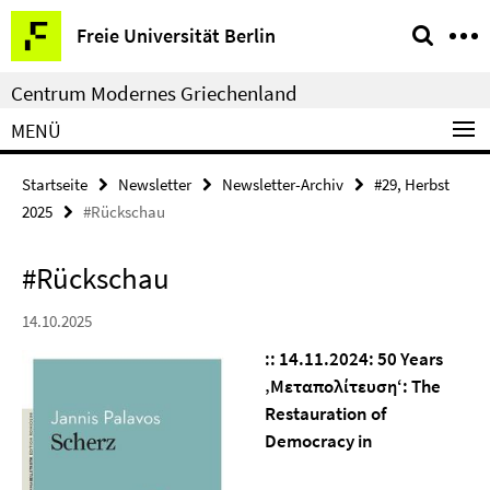
Springe
Service-
Freie Universität Berlin
direkt
Navigation
zu
Centrum Modernes Griechenland
Inhalt
MENÜ
Startseite
Newsletter
Newsletter-Archiv
#29, Herbst
2025
#Rückschau
#Rückschau
14.10.2025
::
14.11.2024: 50 Years
‚
Μεταπολίτευση
‘: The
Restauration of
Democracy in