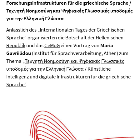
Forschungsinfrastrukturen für die griechische Sprache /
Τεχνητή Νοημοσύνη και Ψηφιακές Γλωσσικές υποδομές
για την Ελληνική Γλώσσα
Anlässlich des „Internationalen Tages der Griechischen
Sprache“ organisierten die
Botschaft der Hellenischen
Republik
und das
CeMoG
einen Vortrag von
Maria
Gavriilidou
(Institut für Sprachverarbeitung, Athen) zum
Thema
„Τεχνητή Νοημοσύνη και Ψηφιακές Γλωσσικές
υποδομές για την Ελληνική Γλώσσα / Künstliche
Intelligenz und digitale Infrastrukturen für die griechische
Sprache“
.