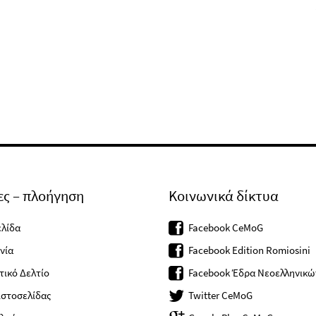
ες – πλοήγηση
Κοινωνικά δίκτυα
ελίδα
Facebook CeMoG
νία
Facebook Edition Romiosini
ικό Δελτίο
Facebook Έδρα Νεοελληνικ
ιστοσελίδας
Twitter CeMoG