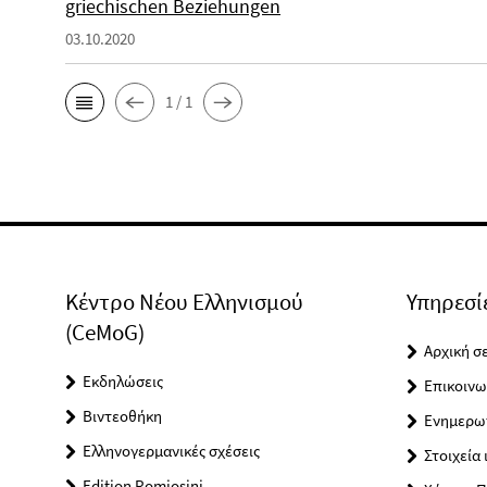
griechischen Beziehungen
03.10.2020
1 / 1
Κέντρο Νέου Ελληνισμού
Υπηρεσί
(CeMoG)
Αρχική σ
Εκδηλώσεις
Επικοινω
Βιντεοθήκη
Ενημερωτ
Ελληνογερμανικές σχέσεις
Στοιχεία 
Edition Romiosini