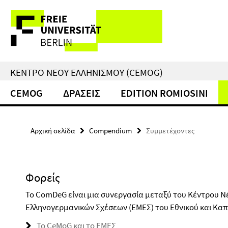
Springe
Υπηρεσίες
direkt
zu
–
Inhalt
πλοήγηση
ΚΈΝΤΡΟ ΝΈΟΥ ΕΛΛΗΝΙΣΜΟΎ (CEMOG)
CEMOG
ΔΡΑΣΕΙΣ
EDITION ROMIOSINI
Αρχική σελίδα
Compendium
Συμμετέχοντες
Φορείς
Το ComDeG είναι μια συνεργασία μεταξύ του Κέντρου Νέ
Ελληνογερμανικών Σχέσεων (EMEΣ) του Εθνικού και Καπ
Το CeMoG και το ΕΜΕΣ