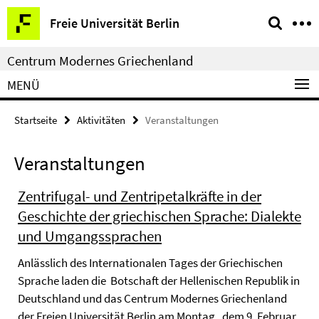
Springe
Service-
Freie Universität Berlin
direkt
Navigation
zu
Centrum Modernes Griechenland
Inhalt
MENÜ
Startseite
Aktivitäten
Veranstaltungen
Veranstaltungen
Zentrifugal- und Zentripetalkräfte in der
Geschichte der griechischen Sprache: Dialekte
und Umgangssprachen
Anlässlich des Internationalen Tages der Griechischen
Sprache laden die Botschaft der Hellenischen Republik in
Deutschland und das Centrum Modernes Griechenland
der Freien Universität Berlin am Montag , dem 9. Februar