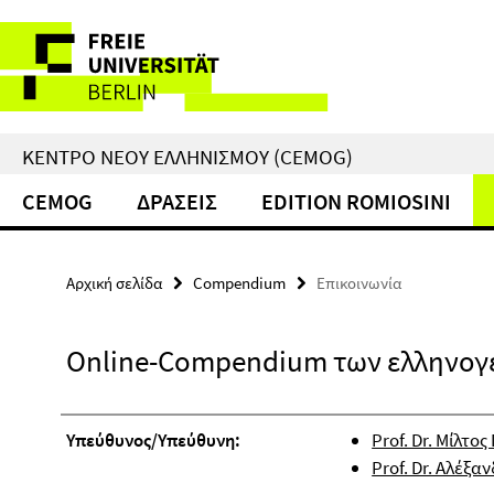
Springe
Υπηρεσίες
direkt
zu
–
Inhalt
πλοήγηση
ΚΈΝΤΡΟ ΝΈΟΥ ΕΛΛΗΝΙΣΜΟΎ (CEMOG)
CEMOG
ΔΡΑΣΕΙΣ
EDITION ROMIOSINI
Αρχική σελίδα
Compendium
Επικοινωνία
Online-Compendium των ελληνογ
Υπεύθυνος/Υπεύθυνη:
Prof. Dr. Μίλτο
Prof. Dr. Αλέξ