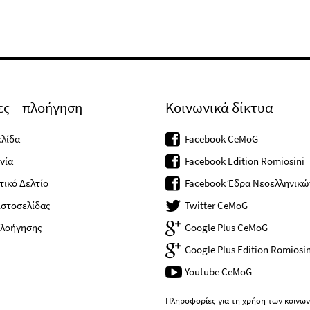
ες – πλοήγηση
Κοινωνικά δίκτυα
ελίδα
Facebook CeMoG
νία
Facebook Edition Romiosini
ικό Δελτίο
Facebook Έδρα Νεοελληνικ
ιστοσελίδας
Twitter CeMoG
Πλοήγησης
Google Plus CeMoG
Google Plus Edition Romiosin
Youtube CeMoG
Πληροφορίες για τη χρήση των κοινων