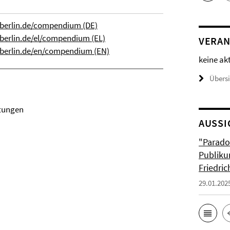
berlin.de/compendium (DE)
erlin.de/el/compendium (EL)
VERAN
erlin.de/en/compendium (EN)
keine ak
Übers
htungen
AUSSI
"Parado
Publiku
Friedri
29.01.202