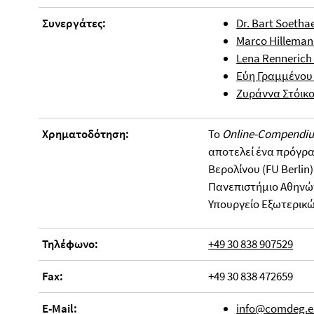
Συνεργάτες:
Dr. Bart Soetha
Marco Hilleman
Lena Rennerich
Εύη Γραμμένου
Ζυράννα Στόικ
Χρηματοδότηση:
Το
Online-Compendi
αποτελεί ένα πρόγρ
Βερολίνου (FU Berlin
Πανεπιστήμιο Αθηνών
Υπουργείο Εξωτερικώ
Τηλέφωνο:
+49 30 838 907529
Fax:
+49 30 838 472659
E-Mail:
info@comdeg.e