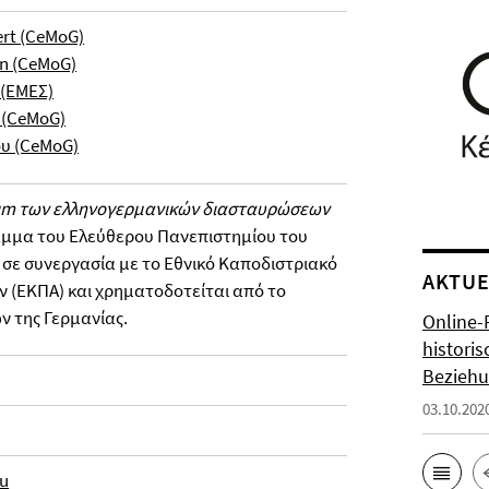
ert (CeMoG)
n (CeMoG)
 (ΕΜΕΣ)
 (CeMoG)
ου (CeMoG)
um των ελληνογερμανικών διασταυρώσεων
αμμα του Ελεύθερου Πανεπιστημίου του
) σε συνεργασία με το Εθνικό Καποδιστριακό
AKTUE
 (ΕΚΠΑ) και χρηματοδοτείται από το
ν της Γερμανίας.
Online-
histori
Bezieh
03.10.202
u