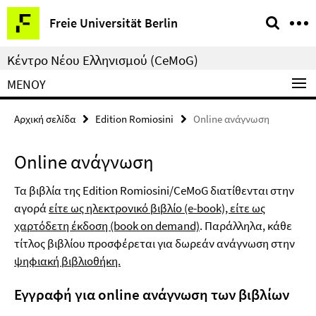
Springe
Υπηρεσίες
Freie Universität Berlin
direkt
–
zu
πλοήγηση
Κέντρο Νέου Ελληνισμού (CeMoG)
Inhalt
ΜΕΝΟΎ
Αρχική σελίδα
Edition Romiosini
Online ανάγνωση
Online ανάγνωση
Τα βιβλία της Edition Romiosini/CeMoG διατίθενται στην
αγορά
είτε ως ηλεκτρονικό βιβλίο (e-book), είτε ως
χαρτόδετη έκδοση (book on demand)
. Παράλληλα, κάθε
τίτλος βιβλίου προσφέρεται για δωρεάν ανάγνωση στην
ψηφιακή βιβλιοθήκη.
Εγγραφή για online ανάγνωση των βιβλίων