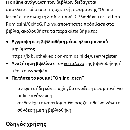
Η
online ανάγνωση των βιβλίων
διεξάγεται
αποκλειστικά μέσω της σχετικής εφαρμογής "Online
lesen" στην
ανοιχτή διαδικτυακή βιβλιοθήκη της Edition
Romiosini/CeMoG
. Για να αποκτήσετε πρόσβαση στα
βιβλία, ακολουθήστε τα παρακάτω βήματα:
Εγγραφή στη βιβλιοθήκη μέσω ηλεκτρονικού
μηνύματος
https://bibliothek.edition-romiosini.de/user/register
Αναζήτηση βιβλίου
στον
κατάλογο
της βιβλιοθήκης ή
μέσω
συγγραφέα
.
Πατήστε το κουμπί "Online lesen"
αν έχετε ήδη κάνει login, θα ανοίξει η εφαρμογή για
online ανάγνωση
αν δεν έχετε κάνει login, θα σας ζητηθεί να κάνετε
σύνδεση με τη βιβλιοθήκη
Οδηγός χρήσης