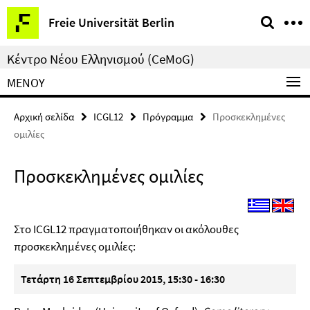
Springe
Υπηρεσίες
Freie Universität Berlin
direkt
–
zu
πλοήγηση
Κέντρο Νέου Ελληνισμού (CeMoG)
Inhalt
ΜΕΝΟΎ
Αρχική σελίδα
ICGL12
Πρόγραμμα
Προσκεκλημένες
ομιλίες
Προσκεκλημένες ομιλίες
Στο ICGL12 πραγματοποιήθηκαν οι ακόλουθες
προσκεκλημένες ομιλίες:
Τετάρτη 16 Σεπτεμβρίου 2015, 15:30 - 16:30