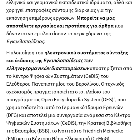
ελληνικά και γερμανικά εκπαιδευτικά ιδρύματα, αλλά και
χορηγεί υποτροφίες σύντομης διάρκειας για την
εκπόνηση επιμέρους εργασιών.
Μπορείτε να μας
αποστέλετε εργασίες και προτάσεις για άρθρα
που
δύνανται να εμπλουτίσουν τα περιεχόμενα της
Εγκυκλοπαίδειας
.
Η υλοποίηση του
ηλεκτρονικού συστήματος σύνταξης
και έκδοσης της
Εγκυκλοπαίδειας
των
ελληνογερμανικών διασταυρώσεων
υποστηρίζεται από
το Κέντρο Ψηφιακών Συστημάτων (CeDiS) του
Ελεύθερου Πανεπιστημίου του Βερολίνου. Ο τεχνικός
σχεδιασμός πραγματοποιείται στο πλαίσιο του
προγράμματος Open Encyclopedia System (OES)", που
χρηματοδοτείται από το Γερμανικό Ίδρυμα Ερευνών
(DFG) και αποτελεί μια συνεργασία ανάμεσα στο Κέντρο
Ψηφιακών Συστημάτων (CeDiS), την Κρατική Βιβλιοθήκη
της Βαυαρίας (BSB), το Ινστιτούτο Friedrich Meinecke
(FMI) και το Κέντρου Νέου Ελληνισμού (CeMoG).