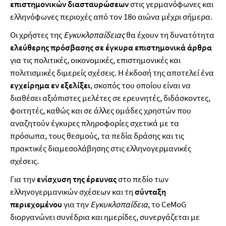
επιστημονικών διασταυρώσεων
στις γερμανόφωνες και
ελληνόφωνες περιοχές από τον 18ο αιώνα μέχρι σήμερα.
Οι χρήστες της
Εγκυκλοπαίδειας
θα έχουν τη δυνατότητα
ελεύθερης πρόσβασης σε έγκυρα επιστημονικά άρθρα
για τις πολιτικές, οικονομικές, επιστημονικές και
πολιτισμικές διμερείς σχέσεις. Η έκδοσή της αποτελεί ένα
εγχείρημα εν εξελίξει
, σκοπός του οποίου είναι να
διαθέσει αξιόπιστες μελέτες σε ερευνητές, διδάσκοντες,
φοιτητές, καθώς και σε άλλες ομάδες χρηστών που
αναζητούν έγκυρες πληροφορίες σχετικά με τα
πρόσωπα, τους θεσμούς, τα πεδία δράσης και τις
πρακτικές διαμεσολάβησης στις ελληνογερμανικές
σχέσεις.
Για την
ενίσχυση της έρευνας
στο πεδίο των
ελληνογερμανικών σχέσεων και τη
σύνταξη
περιεχομένου
για την
Εγκυκλοπαίδεια
, το CeΜoG
διοργανώνει συνέδρια και ημερίδες, συνεργάζεται με