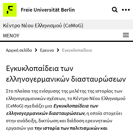
Springe
Υπηρεσίες
Freie Universität Berlin
direkt
–
zu
πλοήγηση
Κέντρο Νέου Ελληνισμού (CeMoG)
Inhalt
ΜΕΝΟΎ
Αρχική σελίδα
Ερευνα
Εγκυκλοπαίδεια
Εγκυκλοπαίδεια των
ελληνογερμανικών διασταυρώσεων
Στο πλαίσιο της ενίσχυσης της μελέτης της ιστορίας των
ελληνογερμανικών σχέσεων, το Κέντρο Νέου Ελληνισμού
(CeMoG) σχεδιάζει μια
Εγκυκλοπαίδεια των
ελληνογερμανικών διασταυρώσεων
, η οποία στοχεύει
στην ανάδειξη, δικτύωση και διάδοση ερευνητικών
εργασιών για
την ιστορία των πολιτισμικών και