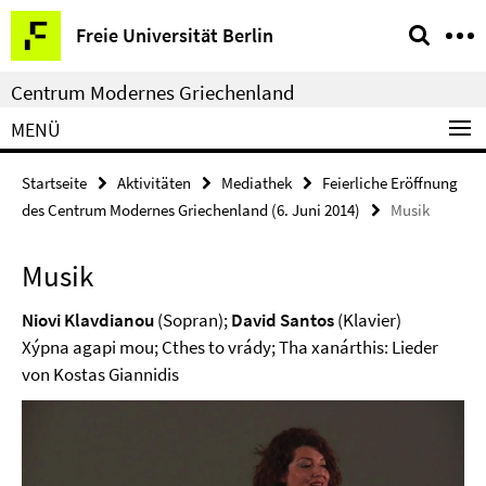
Springe
Service-
Freie Universität Berlin
direkt
Navigation
zu
Centrum Modernes Griechenland
Inhalt
MENÜ
Startseite
Aktivitäten
Mediathek
Feierliche Eröffnung
des Centrum Modernes Griechenland (6. Juni 2014)
Musik
Musik
Niovi Klavdianou
(Sopran);
David Santos
(Klavier)
Xýpna agapi mou; Cthes to vrády; Tha xanárthis: Lieder
von Kostas Giannidis