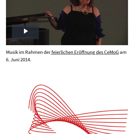
Play
Video
Musik im Rahmen der
feierlichen Eröffnung des CeMoG
am
6. Juni 2014.