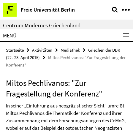
Springe
Service-
Freie Universität Berlin
direkt
Navigation
zu
Centrum Modernes Griechenland
Inhalt
MENÜ
Startseite
Aktivitäten
Mediathek
Griechen der DDR
(22.-23. April 2015)
Miltos Pechlivanos: "Zur Fragestellung der
Konferenz"
Miltos Pechlivanos: "Zur
Fragestellung der Konferenz"
In seiner „Einführung aus neogräzistischer Sicht“ umreißt
Miltos Pechlivanos die Thematik der Konferenz und ihren
Zusammenhang mit dem Forschungsanliegen des CeMoG,
wobei er auf das Beispiel des ostdeutschen Neogräzisten