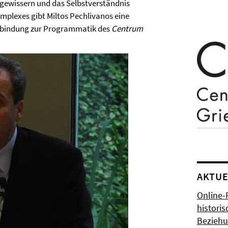
ergewissern und das Selbstverständnis
plexes gibt Miltos Pechlivanos eine
erbindung zur Programmatik des
Centrum
AKTUE
Online-
histori
Bezieh