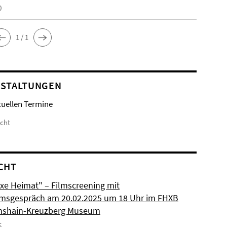
0
1 / 1
STALTUNGEN
tuellen Termine
icht
CHT
xe Heimat" – Filmscreening mit
msgespräch am 20.02.2025 um 18 Uhr im FHXB
chshain-Kreuzberg Museum
5