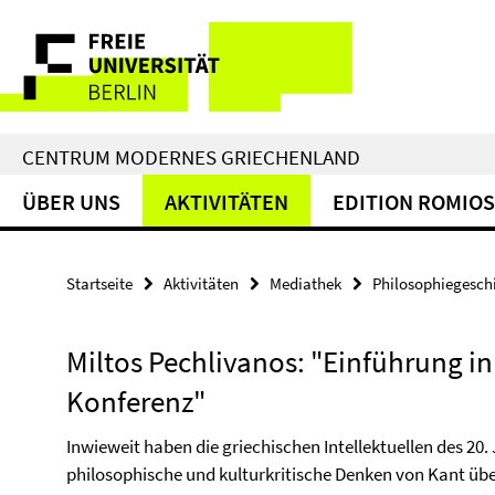
Springe
Service-
direkt
zu
Navigation
Inhalt
CENTRUM MODERNES GRIECHENLAND
ÜBER UNS
AKTIVITÄTEN
EDITION ROMIOS
Startseite
Aktivitäten
Mediathek
Philosophiegeschi
Miltos Pechlivanos: "Einführung in
Konferenz"
Inwieweit haben die griechischen Intellektuellen des 20
philosophische und kulturkritische Denken von Kant ü