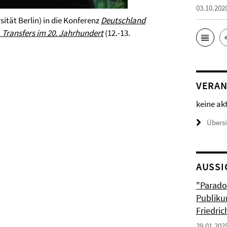
03.10.202
sität Berlin) in die Konferenz
Deutschland
 Transfers im 20. Jahrhundert
(12.-13.
VERAN
keine ak
Übers
AUSSI
"Parado
Publiku
Friedri
29.01.202