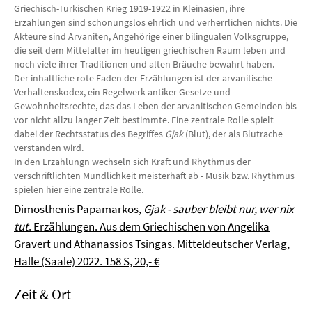
Griechisch-Türkischen Krieg 1919-1922 in Kleinasien, ihre
Erzählungen sind schonungslos ehrlich und verherrlichen nichts. Die
Akteure sind Arvaniten, Angehörige einer bilingualen Volksgruppe,
die seit dem Mittelalter im heutigen griechischen Raum leben und
noch viele ihrer Traditionen und alten Bräuche bewahrt haben.
Der inhaltliche rote Faden der Erzählungen ist der arvanitische
Verhaltenskodex, ein Regelwerk antiker Gesetze und
Gewohnheitsrechte, das das Leben der arvanitischen Gemeinden bis
vor nicht allzu langer Zeit bestimmte. Eine zentrale Rolle spielt
dabei der Rechtsstatus des Begriffes
Gjak
(Blut), der als Blutrache
verstanden wird.
In den Erzählungn wechseln sich Kraft und Rhythmus der
verschriftlichten Mündlichkeit meisterhaft ab - Musik bzw. Rhythmus
spielen hier eine zentrale Rolle.
Dimosthenis Papamarkos,
Gjak - sauber bleibt nur, wer nix
tut
. Erzählungen. Aus dem Griechischen von Angelika
Gravert und Athanassios Tsingas. Mitteldeutscher Verlag,
Halle (Saale) 2022. 158 S, 20,- €
Zeit & Ort