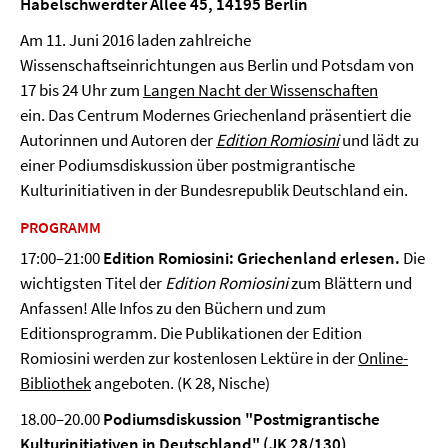
Habelschwerdter Allee 45, 14195 Berlin
Am 11. Juni 2016 laden zahlreiche
Wissenschaftseinrichtungen aus Berlin und Potsdam von
17 bis 24 Uhr zum
Langen Nacht der Wissenschaften
ein. Das Centrum Modernes Griechenland präsentiert die
Autorinnen und Autoren der
Edition Romiosini
und lädt zu
einer Podiumsdiskussion über postmigrantische
Kulturinitiativen in der Bundesrepublik Deutschland ein.
PROGRAMM
17:00–21:00
Edition Romiosini: Griechenland erlesen.
Die
wichtigsten Titel der
Edition Romiosini
zum Blättern und
Anfassen! Alle Infos zu den Büchern und zum
Editionsprogramm. Die Publikationen der Edition
Romiosini werden zur kostenlosen Lektüre in der
Online-
Bibliothek
angeboten. (K 28, Nische)
18.00–20.00
Podiumsdiskussion "
Postmigrantische
Kulturinitiativen in Deutschland"
(JK 28/130)