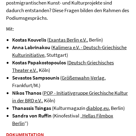
postmigrantischen Kunst- und Kulturprojekte sind
dadurch entstanden? Diese Fragen bilden den Rahmen des
Podiumsgesprächs.
Mit:
Kostas Kouvelis
(
Exantas Berlin e.V.
, Berlin)
Anna Labrinakou
(
Kalimera e.V. - Deutsch-Griechische
Kulturinitiative
, Stuttgart)
Kostas Papakostopoulos
(
Deutsch-Griechisches
Theater e.V.
, Köln)
Sevastos Sampsounis
(
Größenwahn-Verlag
,
Frankfurt/M.)
Nikos Thanos
(
POP - Initiativgruppe Griechische Kultur
in der BRD e.V.
, Köln)
Thanassis Tsingas
(Kulturmagazin
diablog.eu
, Berlin)
Sandra von Ruffin
(Kinofestival „
Hellas Filmbox
Berlin
“)
DOKUMENTATION