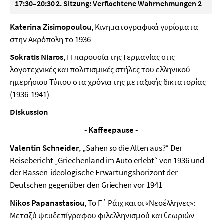
17:30–20:30 2. Sitzung: Verflochtene Wahrnehmungen 2
Katerina Zisimopoulou
, Κινηματογραφικά γυρίσματα
στην Ακρόπολη το 1936
Sokratis Niaros
, Η παρουσία της Γερμανίας στις
λογοτεχνικές και πολιτισμικές στήλες του ελληνικού
ημερήσιου Τύπου στα χρόνια της μεταξικής δικτατορίας
(1936-1941)
Diskussion
- Kaffeepause -
Valentin Schneider
, „Sahen so die Alten aus?“ Der
Reisebericht „Griechenland im Auto erlebt“ von 1936 und
der Rassen-ideologische Erwartungshorizont der
Deutschen gegenüber den Griechen vor 1941
Nikos Papanastasiou
, Το Γ΄ Ράιχ και οι «Νεοέλληνες»:
Μεταξύ ψευδεπίγραφου φιλελληνισμού και θεωριών