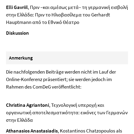
Elli Gavriil
, Πριν –και αμέσως μετά– τη γερμανική εισβολή
στην Ελλάδα: Πριν το Ηλιοβασίλεμα του Gerhardt
Hauptmann από το Εθνικό Θέατρο
Diskussion
Anmerkung
Die nachfolgenden Beiträge werden nicht im Lauf der
Online-Konferenz präsentiert; sie werden jedoch im
Rahmen des ComDeG veröffentlicht:
Christina Agriantoni
, Τεχνολογική υπεροχή και
οργανωτική αποτελεσματικότητα: εικόνες των Γερμανών
στην Ελλάδα
Athanasios Anastasiadis
, Kostantinos Chatzopoulos als