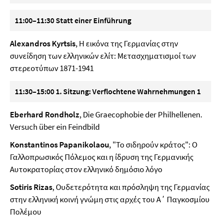
11:00–11:30 Statt einer Einführung
Alexandros Kyrtsis
, Η εικόνα της Γερμανίας στην
συνείδηση των ελληνικών ελίτ: Μετασχηματισμοί των
στερεοτύπων 1871-1941
11:30–15:00 1. Sitzung: Verflochtene Wahrnehmungen 1
Εberhard Rondholz
, Die Graecophobie der Philhellenen.
Versuch über ein Feindbild
Konstantinos Papanikolaou
, "Το σιδηρούν κράτος": Ο
Γαλλοπρωσικός Πόλεμος και η ίδρυση της Γερμανικής
Αυτοκρατορίας στον ελληνικό δημόσιο λόγο
Sotiris Rizas
, Ουδετερότητα και πρόσληψη της Γερμανίας
στην ελληνική κοινή γνώμη στις αρχές του Α΄ Παγκοσμίου
Πολέμου