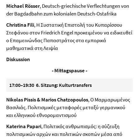
Michael Rösser
, Deutsch-griechische Verflechtungen von
der Bagdadbahn zum kolonialen Deutsch-Ostafrika
Christina Fili
, Η Συστατική Επιστολή του Κυπαρίσσου
Στεφάνου στον Friedrich Engel προκειμένου να ειδικευθεί
ο Επαμεινώνδας Παπαστράτος στα εμπορικά
μαθηματικά στη Λειψία
Diskussion
- Mittagspause -
17:00–19:30 6. Sitzung: Kulturtransfers
Nikolas Pissis & Marios Chatzopoulos
, Ο Μαρμαρωμένος
Βασιλιάς. Πολιτισμικές μεταφορές μεταξύ γερμανικού
και ελληνικού εθνορομαντισμού
Katerina Papari
, Πολιτικός ανθρωπισμός: η σύζευξη
πολιτισμικών αρχών και πολιτικών σκοπών μέσα από