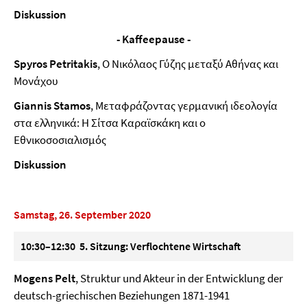
Diskussion
-
Kaffeepause
-
Spyros Petritakis
, Ο Νικόλαος Γύζης μεταξύ Αθήνας και
Μονάχου
Giannis Stamos
, Μεταφράζοντας γερμανική ιδεολογία
στα ελληνικά: Η Σίτσα Καραϊσκάκη και ο
Εθνικοσοσιαλισμός
Diskussion
Samstag, 26. September 2020
10:30–12:30 5. Sitzung: Verflochtene Wirtschaft
Mogens Pelt
, Struktur und Akteur in der Entwicklung der
deutsch-griechischen Beziehungen 1871-1941