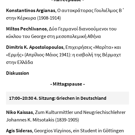
Konstantinos Argianas
, Ο αυτοκράτορας Γουλιέλμος Β΄
στην Κέρκυρα (1908-1914)
Miltos Pechlivanos
, Δύο Γερμανοί διανοούμενοι του
κύκλου του George στη μεσοπολεμική Αθήνα
Dimitris K. Apostolopoulos
, Επιχειρήσεις «Μαρίτα» και
«Ερμής» (Απρίλιος-Μάιος 1941): η εισβολή της Βέρμαχτ
στην Ελλάδα
Diskussion
- Mittagspause -
17:00–20:30 4. Sitzung: Griechen in Deutschland
Niko Kaissas
, Zum Kulturmittler und Neugriechischlehrer
Johannes K. Mitsotakis (1839-1905)
Agis Sideras
, Georgios Vizyinos, ein Student in Göttingen