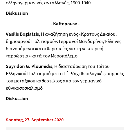
ελληνογερμανικές ανταλλαγές, 1900-1940
Diskussion
- Kaffepause -
Vasilis Bogiatzis
, Η αναζήτηση ενός «Κράτους Δικαίου,
δημιουργού Πολιτισμού»: Γερμανοί Μανδαρίνοι, Έλληνες
διανοούμενοι και οι θεραπείες για τη νεωτερική
«αρρώστια» κατά τον Μεσοπόλεμο
Spyridon G. Ploumidis
, Η διασταύρωση του Τρίτου
Ελληνικού Πολιτισμού με το Γ´ Ράϊχ: Ιδεολογικές επιρροές
του μεταξικού καθεστώτος από τον γερμανικό
εθνικοσοσιαλισμό
Diskussion
Sonntag, 27. September 2020