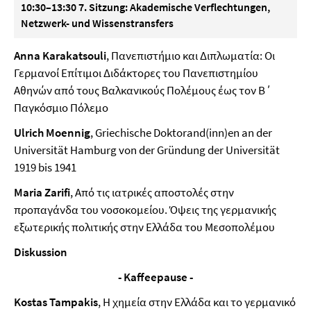
10:30–13:30 7. Sitzung: Akademische Verflechtungen,
Netzwerk- und Wissenstransfers
Anna Karakatsouli
, Πανεπιστήμιο και Διπλωματία: Οι
Γερμανοί Επίτιμοι Διδάκτορες του Πανεπιστημίου
Αθηνών από τους Βαλκανικούς Πολέμους έως τον Β΄
Παγκόσμιο Πόλεμο
Ulrich Moennig
, Griechische Doktorand(inn)en an der
Universität Hamburg von der Gründung der Universität
1919 bis 1941
Maria Zarifi
, Από τις ιατρικές αποστολές στην
προπαγάνδα του νοσοκομείου. Όψεις της γερμανικής
εξωτερικής πολιτικής στην Ελλάδα του Μεσοπολέμου
Diskussion
- Kaffeepause -
Kostas Tampakis
, Η χημεία στην Ελλάδα και το γερμανικό