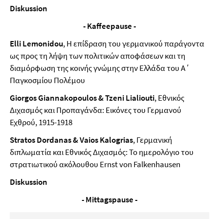
Diskussion
- Kaffeepause -
Elli Lemonidou
, Η επίδραση του γερμανικού παράγοντα
ως προς τη λήψη των πολιτικών αποφάσεων και τη
διαμόρφωση της κοινής γνώμης στην Ελλάδα του Α΄
Παγκοσμίου Πολέμου
Giorgos Giannakopoulos & Tzeni Lialiouti
, Εθνικός
Διχασμός και Προπαγάνδα: Εικόνες του Γερμανού
Εχθρού, 1915-1918
Stratos Dordanas & Vaios Kalogrias
, Γερμανική
διπλωματία και Εθνικός Διχασμός: Το ημερολόγιο του
στρατιωτικού ακόλουθου Ernst von Falkenhausen
Diskussion
- Mittagspause -