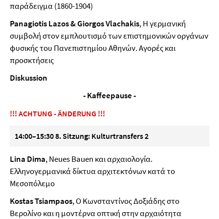
παράδειγμα (1860-1904)
Panagiotis Lazos & Giorgos Vlachakis
, Η γερμανική
συμβολή στον εμπλουτισμό των επιστημονικών οργάνων
φυσικής του Πανεπιστημίου Αθηνών. Αγορές και
προσκτήσεις
Diskussion
- Kaffeepause -
!!! ACHTUNG - ÄNDERUNG !!!
14:00–15:30 8. Sitzung: Kulturtransfers 2
Lina Dima
, Neues Bauen και αρχαιολογία.
Ελληνογερμανικά δίκτυα αρχιτεκτόνων κατά το
Μεσοπόλεμο
Kostas Tsiampaos
, Ο Κωνσταντίνος Δοξιάδης στο
Βερολίνο και η μοντέρνα οπτική στην αρχαιότητα