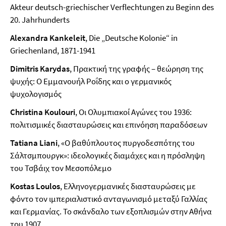
Akteur deutsch-griechischer Verflechtungen zu Beginn des
20. Jahrhunderts
Alexandra Kankeleit
, Die „Deutsche Kolonie“ in
Griechenland, 1871-1941
Dimitris Karydas
, Πρακτική της γραφής – θεώρηση της
ψυχής: Ο Εμμανουήλ Ροΐδης και ο γερμανικός
ψυχολογισμός
Christina Koulouri
, Οι Ολυμπιακοί Αγώνες του 1936:
πολιτισμικές διασταυρώσεις και επινόηση παραδόσεων
Tatiana Liani
, «Ο βαθύπλουτος πυργοδεσπότης του
Σάλτσμπουργκ»: ιδεολογικές διαμάχες και η πρόσληψη
του Τσβάιχ τον Μεσοπόλεμο
Kostas Loulos
, Ελληνογερμανικές διασταυρώσεις με
φόντο τον ιμπεριαλιστικό ανταγωνισμό μεταξύ Γαλλίας
και Γερμανίας. Το σκάνδαλο των εξοπλισμών στην Αθήνα
του 1907