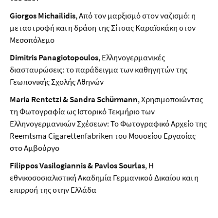
Giorgos Michailidis
, Από τον μαρξισμό στον ναζισμό: η
μεταστροφή και η δράση της Σίτσας Καραϊσκάκη στον
Μεσοπόλεμο
Dimitris Panagiotopoulos
, Ελληνογερμανικές
διασταυρώσεις: το παράδειγμα των καθηγητών της
Γεωπονικής Σχολής Αθηνών
Maria Rentetzi & Sandra Schürmann
, Χρησιμοποιώντας
τη Φωτογραφία ως Ιστορικό Τεκμήριο των
Ελληνογερμανικών Σχέσεων: Το Φωτογραφικό Αρχείο της
Reemtsma Cigarettenfabriken του Μουσείου Εργασίας
στο Αμβούργο
Filippos Vasilogiannis & Pavlos
Sourlas
,
Η
εθνικοσοσιαλιστική Ακαδημία Γερμανικού Δικαίου και η
επιρροή της στην Ελλάδα