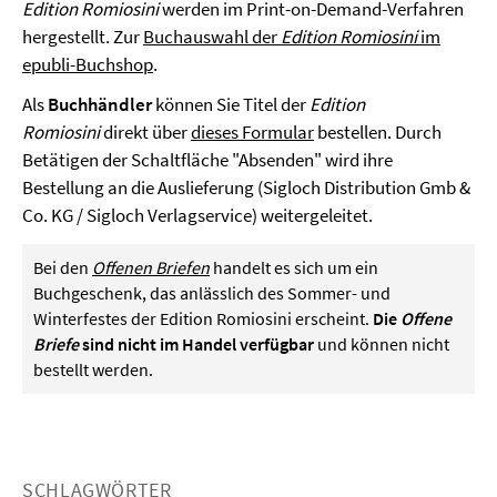
Edition Romiosini
werden im Print-on-Demand-Verfahren
hergestellt. Zur
Buchauswahl der
Edition Romiosini
im
epubli-Buchshop
.
Als
Buchhändler
können Sie Titel der
Edition
Romiosini
direkt über
dieses Formular
bestellen. Durch
Betätigen der Schaltfläche "Absenden" wird ihre
Bestellung an die Auslieferung (Sigloch Distribution Gmb &
Co. KG / Sigloch Verlagservice) weitergeleitet.
Bei den
Offenen Briefen
handelt es sich um ein
Buchgeschenk, das anlässlich des Sommer- und
Winterfestes der Edition Romiosini erscheint.
Die
Offene
Briefe
sind
nicht im Handel verfügbar
und können nicht
bestellt werden.
SCHLAGWÖRTER