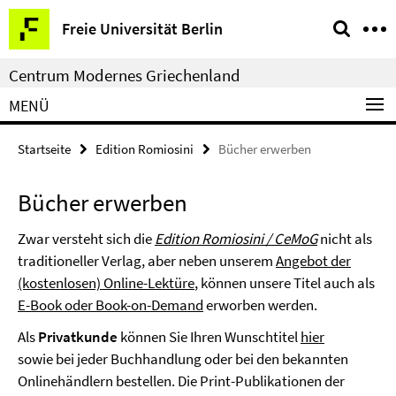
Springe
Service-
Freie Universität Berlin
direkt
Navigation
zu
Centrum Modernes Griechenland
Inhalt
MENÜ
Startseite
Edition Romiosini
Bücher erwerben
Bücher erwerben
Zwar versteht sich die
Edition Romiosini / CeMoG
nicht als
traditioneller Verlag, aber neben unserem
Angebot der
(kostenlosen) Online-Lektüre
, können unsere Titel auch als
E-Book oder Book-on-Demand
erworben werden.
Als
Privatkunde
können Sie Ihren Wunschtitel
hier
sowie bei jeder Buchhandlung oder bei den bekannten
Onlinehändlern bestellen. Die Print-Publikationen der