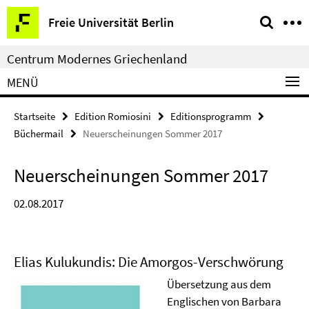
Springe
Service-
Freie Universität Berlin
direkt
Navigation
zu
Centrum Modernes Griechenland
Inhalt
MENÜ
Startseite
Edition Romiosini
Editionsprogramm
Büchermail
Neuerscheinungen Sommer 2017
Neuerscheinungen Sommer 2017
02.08.2017
Elias Kulukundis: Die Amorgos-Verschwörung
Übersetzung aus dem
Englischen von Barbara