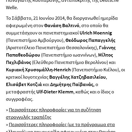
Παναγιώτης Κουπαράνης, ανταποκριτής της Deutsche
Welle.
Το Σάββατο, 21 Ιουνίου 2014, θα διοργανωθεί ημερίδα
αφιερωμένη στον
Θανάση Βαλτινό
, στο οποίο θα
συμμετάσχουν οι πανεπιστημιακοί
Ulrich
Moennig
(Πανεπιστήμιο Αμβούργου),
Θεόδωρος Παπαγγελής
(Αριστοτέλειο Πανεπιστήμιο Θεσσαλονίκης),
Γιάννης
Παπαθεοδώρου
(Πανεπιστήμιο ιωαννίνων),
Μίλτος
Πεχλιβάνος
(Ελεύθερο Πανεπιστήμιο Βερολίνου) και
Κυριακή Χρυσομάλλη-
Henrich
(Πανεπιστήμιο Κιέλου), οι
κριτικοί λογοτεχνίας
Βαγγέλης Χατζηβασιλείου
,
Ελισάβετ Κοτζιά
και
Δημήτρης Παϊβανάς,
ο
μεταφραστής
Ulf
-
Dieter
Klemm
, καθώς και ο ίδιος ο
συγγραφέας.
»
Περισσότερες πληροφορίες για τη συζήτηση
στρογγυλής τραπέζης
»
Περισσότερες πληροφορίες (με το πρόγραμμα στα
ελληνικά) για την ημερίδα αφιερωμένη στον Θανάση