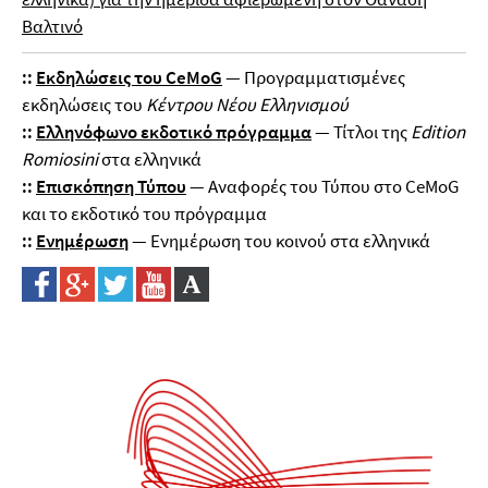
Βαλτινό
::
Εκδηλώσεις του CeMoG
— Προγραμματισμένες
εκδηλώσεις του
Κέντρου Νέου Ελληνισμού
::
Ελληνόφωνο εκδοτικό πρόγραμμα
— Τίτλοι της
Edition
Romiosini
στα ελληνικά
::
Επισκόπηση Τύπου
— Αναφορές του Τύπου στο CeMoG
και το εκδοτικό του πρόγραμμα
::
Ενημέρωση
— Ενημέρωση του κοινού στα ελληνικά