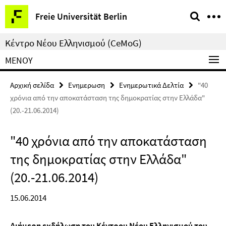
Springe
Υπηρεσίες
Freie Universität Berlin
direkt
–
zu
πλοήγηση
Κέντρο Νέου Ελληνισμού (CeMoG)
Inhalt
ΜΕΝΟΎ
Αρχική σελίδα
Ενημερωση
Ενημερωτικά Δελτία
"40
χρόνια από την αποκατάσταση της δημοκρατίας στην Ελλάδα"
(20.-21.06.2014)
"40 χρόνια από την αποκατάσταση
της δημοκρατίας στην Ελλάδα"
(20.-21.06.2014)
15.06.2014
Διήμερη εκδήλωση του Κέντρου Νέου Ελληνισμού του