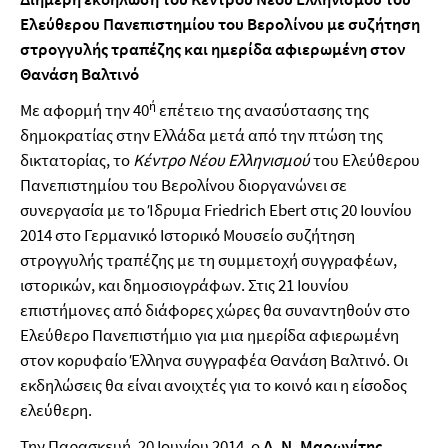
Ελεύθερου Πανεπιστημίου του Βερολίνου με συζήτηση
στρογγυλής τραπέζης και ημερίδα αφιερωμένη στον
Θανάση Βαλτινό
ή
Με αφορμή την 40
επέτειο της ανασύστασης της
δημοκρατίας στην Ελλάδα μετά από την πτώση της
δικτατορίας, το
Κέντρο Νέου Ελληνισμού
του Ελεύθερου
Πανεπιστημίου του Βερολίνου διοργανώνει σε
συνεργασία με το Ίδρυμα Friedrich Ebert στις 20 Ιουνίου
2014 στο Γερμανικό Ιστορικό Μουσείο συζήτηση
στρογγυλής τραπέζης με τη συμμετοχή συγγραφέων,
ιστορικών, και δημοσιογράφων. Στις 21 Ιουνίου
επιστήμονες από διάφορες χώρες θα συναντηθούν στο
Ελεύθερο Πανεπιστήμιο για μια ημερίδα αφιερωμένη
στον κορυφαίο Έλληνα συγγραφέα Θανάση Βαλτινό. Οι
εκδηλώσεις θα είναι ανοιχτές για το κοινό και η είσοδος
ελεύθερη.
Την Παρασκευή, 20 Ιουνίου 2014, ο
Δ. Ν. Μαρωνίτης
,