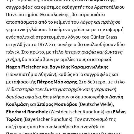
συγγραφέας και ομότιμος καθηγητής του Αριστοτέλειου
Πανεπιστημίου Θεσσαλονίκης, θα παρουσιάσει
αποσπάσματα από το κείμενό του
Λόγος και πράξη
σε
γερμανική γλώσσα. Το κείμενο γράφηκε με την αφορμή
ενός πολιτικά στρατευμένου λόγου του Günter Grass
στην Αθήνα το 1972. Στη συνέχεια θα ακολουθήσουν δύο
πάνελ. Στο πρώτο, με τίτλο
Ιστοριογραφία και ζωντανή
μνήμη
, θα παρέμβουν με ομιλίες τους οι ιστορικοί
Hagen
Fleischer
και
Βαγγέλης Καραμανωλάκης
(Πανεπιστήμιο Αθηνών), καθώς και ο συγγραφέας και
μεταφραστής
Πέτρος Μάρκαρης
. Στο δεύτερο, με τίτλο
Η δικτατορία των Συνταγματαρχών και η γερμανική
δημόσια σφαίρα
, θα μιλήσουν οι δημοσιογράφοι
Δανάη
Κουλμάση
και
Σπύρος Μοσκόβου
(Deutsche Welle),
Eberhard
Rondholz
(Westdeutscher Rundfunk) και
Ελένη
Τορόση
(Bayerischer Rundfunk). Τον συντονισμό της
συζήτησης που θα ακολουθήσει θα αναλάβει ο