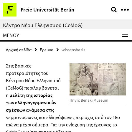
Springe
Υπηρεσίες
Freie Universität Berlin
direkt
–
zu
πλοήγηση
Κέντρο Νέου Ελληνισμού (CeMoG)
Inhalt
ΜΕΝΟΎ
Αρχική σελίδα
Ερευνα
wissensbasis
Στις βασικές
προτεραιότητες του
Κέντρου Νέου Ελληνισμού
(CeMoG) περιλαμβάνεται
η
μελέτη της ιστορίας
Πηγή: Benaki Museum
των ελληνογερμανικών
σχέσεων
ανάμεσα στις
γερμανόφωνες και ελληνόφωνες περιοχές από τον 18ο
αιώνα μέχρι σήμερα. Για την ενίσχυση της έρευνας το