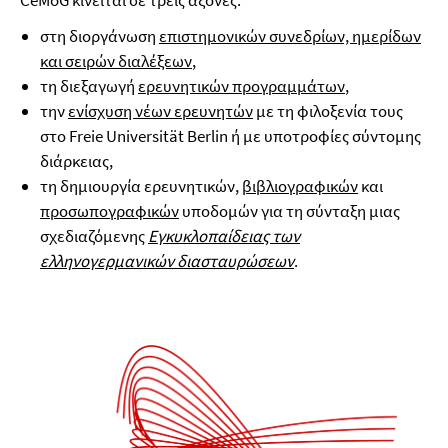
CeMoG κινείται σε τρεις άξονες:
στη διοργάνωση
επιστημονικών συνεδρίων, ημερίδων
και σειρών διαλέξεων
,
τη διεξαγωγή
ερευνητικών προγραμμάτων
,
την
ενίσχυση νέων ερευνητών
με τη φιλοξενία τους
στο Freie Universität Berlin ή με υποτροφίες σύντομης
διάρκειας,
τη δημιουργία ερευνητικών,
βιβλιογραφικών
και
προσωπογραφικών
υποδομών για τη σύνταξη μιας
σχεδιαζόμενης
Εγκυκλοπαίδειας των
ελληνογερμανικών διασταυρώσεων
.