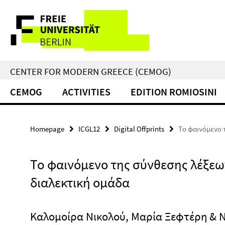
Springe
Service
direkt
zu
Navigation
Inhalt
CENTER FOR MODERN GREECE (CEMOG)
CEMOG
ACTIVITIES
EDITION ROMIOSINI
Homepage
ICGL12
Digital Offprints
Τo φαινόμενο 
Τo φαινόμενο της σύνθεσης λέξεω
διαλεκτική ομάδα
Καλομοίρα Νικολού, Μαρία Ξεφτέρη & 