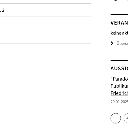
. 2
VERAN
keine ak
Übers
AUSSI
"Parado
Publiku
Friedri
29.01.202