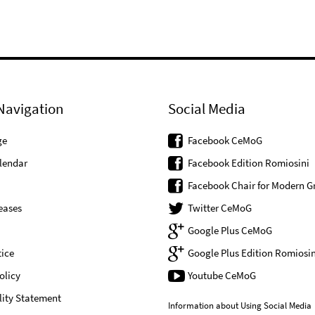
Navigation
Social Media
ge
Facebook CeMoG
lendar
Facebook Edition Romiosini
Facebook Chair for Modern G
eases
Twitter CeMoG
Google Plus CeMoG
ice
Google Plus Edition Romiosin
olicy
Youtube CeMoG
lity Statement
Information about Using Social Media