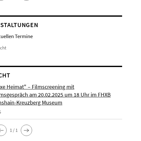
STALTUNGEN
tuellen Termine
icht
CHT
xe Heimat" – Filmscreening mit
msgespräch am 20.02.2025 um 18 Uhr im FHXB
chshain-Kreuzberg Museum
5
1 / 1