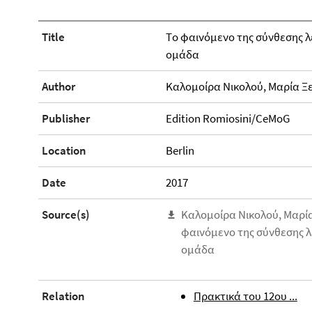
Title
Τo φαινόμενο της σύνθεσης λ
ομάδα
Author
Καλομοίρα Νικολού, Μαρία Ξ
Publisher
Edition Romiosini/CeMoG
Location
Berlin
Date
2017
Source(s)
Καλομοίρα Νικολού, Μαρί
φαινόμενο της σύνθεσης λ
ομάδα
Relation
Πρακτικά του 12ου ...