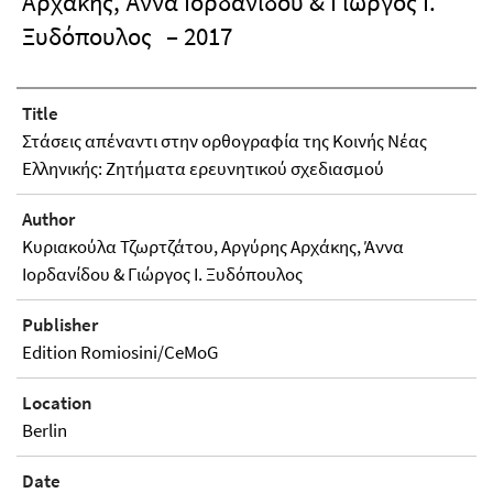
Αρχάκης, Άννα Ιορδανίδου & Γιώργος Ι.
Ξυδόπουλος
– 2017
Title
Στάσεις απέναντι στην ορθογραφία της Κοινής Νέας
Ελληνικής: Ζητήματα ερευνητικού σχεδιασμού
Author
Kυριακούλα Τζωρτζάτου, Aργύρης Αρχάκης, Άννα
Ιορδανίδου & Γιώργος Ι. Ξυδόπουλος
Publisher
Edition Romiosini/CeMoG
Location
Berlin
Date