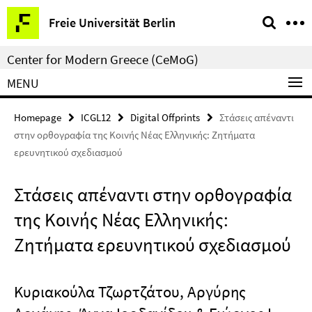
Springe
Service
Freie Universität Berlin
direkt
Navigation
zu
Center for Modern Greece (CeMoG)
Inhalt
MENU
Homepage
ICGL12
Digital Offprints
Στάσεις απέναντι
στην ορθογραφία της Κοινής Νέας Ελληνικής: Ζητήματα
ερευνητικού σχεδιασμού
Στάσεις απέναντι στην ορθογραφία
της Κοινής Νέας Ελληνικής:
Ζητήματα ερευνητικού σχεδιασμού
Kυριακούλα Τζωρτζάτου, Aργύρης