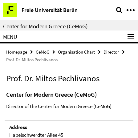
Springe
Service
Freie Universität Berlin
direkt
Navigation
zu
Center for Modern Greece (CeMoG)
Inhalt
MENU
Homepage
CeMoG
Organisation Chart
Director
Prof. Dr. Miltos Pechlivanos
Prof. Dr. Miltos Pechlivanos
Center for Modern Greece (CeMoG)
Director of the Center for Modern Greece (CeMoG)
Address
Habelschwerdter Allee 45