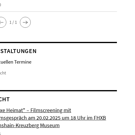
0
1 / 1
STALTUNGEN
tuellen Termine
icht
CHT
xe Heimat" – Filmscreening mit
msgespräch am 20.02.2025 um 18 Uhr im FHXB
chshain-Kreuzberg Museum
5