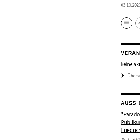
03.10.202
VERAN
keine ak
Übers
AUSSI
"Parado
Publiku
Friedri
29.01.202