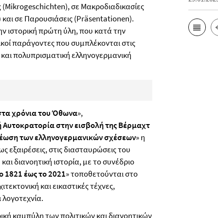
ς (Mikrogeschichten), σε Μακροδιαδικασίες
και σε Παρουσιάσεις (Präsentationen).
ην ιστορική πρώτη ύλη, που κατά την
ικοί παράγοντες που συμπλέκονται στις
νή και πολυπρισματική ελληνογερμανική
στα χρόνια του Όθωνα
»,
 Αυτοκρατορία στην εισβολή της Βέρμαχτ
νέωση των ελληνογερμανικών σχέσεων
» η
 εξαιρέσεις, στις διασταυρώσεις του
αι διανοητική ιστορία, με το συνέδριο
ο 1821 έως το 2021
» τοποθετούνται στο
ιτεκτονική και εικαστικές τέχνες,
 λογοτεχνία.
ρική καμπύλη των πολιτικών και διανοητικών