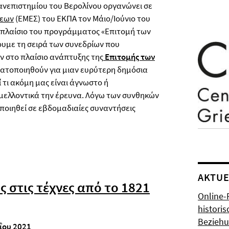
νεπιστημίου του Βερολίνου οργανώνει σε
σεων
(ΕΜΕΣ) του ΕΚΠΑ τον Μάιο/Ιούνιο του
ο πλαίσιο του προγράμματος «Επιτομή των
υμε τη σειρά των συνεδρίων που
ν στο πλαίσιο ανάπτυξης της
Επιτομής των
ματοποιηθούν για μιαν ευρύτερη δημόσια
 τι ακόμη μας είναι άγνωστο ή
 μελλοντικά την έρευνα. Λόγω των συνθηκών
ποιηθεί σε εβδομαδιαίες συναντήσεις
AKTUE
 στις τέχνες από το 1821
Online-
histori
Bezieh
ΐου 2021