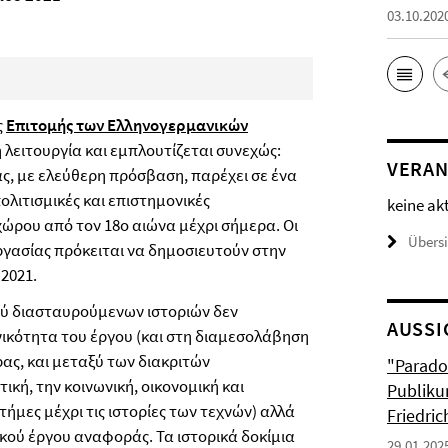
03.10.202
ς
Επιτομής των Ελληνογερμανικών
η λειτουργία και εμπλουτίζεται συνεχώς:
VERAN
ς, με ελεύθερη πρόσβαση, παρέχει σε ένα
πολιτισμικές και επιστημονικές
keine ak
ρου από τον 18ο αιώνα μέχρι σήμερα. Οι
Übers
ργασίας πρόκειται να δημοσιευτούν στην
2021.
ού διασταυρούμενων ιστοριών δεν
AUSSI
ικότητα του έργου (και στη διαμεσολάβηση
ρας, και μεταξύ των διακριτών
"Parado
ική, την κοινωνική, οικονομική και
Publiku
στήμες μέχρι τις ιστορίες των τεχνών) αλλά
Friedri
ακού έργου αναφοράς. Τα ιστορικά δοκίμια
29.01.202