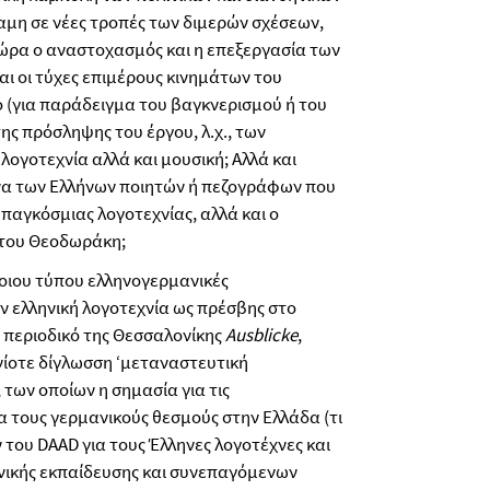
αμη σε νέες τροπές των διμερών σχέσεων,
χώρα ο αναστοχασμός και η επεξεργασία των
αι οι τύχες επιμέρους κινημάτων του
 (για παράδειγμα του βαγκνερισμού ή του
της πρόσληψης του έργου, λ.χ., των
 λογοτεχνία αλλά και μουσική; Αλλά και
να των Ελλήνων ποιητών ή πεζογράφων που
 παγκόσμιας λογοτεχνίας, αλλά και ο
 του Θεοδωράκη;
τοιου τύπου ελληνογερμανικές
ην ελληνική λογοτεχνία ως πρέσβης στο
ό περιοδικό της Θεσσαλονίκης
Ausblicke
,
νίοτε δίγλωσση ‘μεταναστευτική
, των οποίων η σημασία για τις
ια τους γερμανικούς θεσμούς στην Ελλάδα (τι
του DAAD για τους Έλληνες λογοτέχνες και
χνικής εκπαίδευσης και συνεπαγόμενων