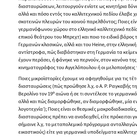
διασταυρώσεων, λειτουργούν ενίοτε ως κινητήρια δύν
αλλά και πόσο εντός του καλλιτεχνικού πεδίου έλαβε 
σκοτεινών πλευρών του κοινού παρελθόντος; Ποιες είν
γερμανόφωνου χώρου στο ελληνικό καλλιτεχνικό πεδίο
επικού θεάτρου του Μπρεχτ) και ποιο το ειδικό βάρος 
Γερμανών κλασικών, αλλά και του Heine, στην ελληνική
αντίστροφα, πώς διαβάστηκαν στη Γερμανία τα κείμε
έχουν περάσει, ή φάνηκε να περνούν, στον κανόνα της
κινηματογράφος του Αγγελόπουλου ή οι μελοποιήσεις
Ποιες μικροϊστορίες έχουμε να αφηγηθούμε για τις τέ
διασταυρώσεις (πώς προώθησε λ.χ. ο Α. Ρ. Ραγκαβής τ
ο
Βερολίνο τον 19
αιώνα ή σε τι συντέλεσε το γερμανικ
αλλά και πώς διαμορφώθηκε, αν διαμορφώθηκε, μία ε
λογοτεχνία’); Ποιες είναι οι θεσμικές μακροδιαδικασίες
διασταυρώσεις πρέπει να αναδειχθεί, είτε πρόκειται γ
σήμαινε λ.χ. το μεταπολεμικό πρόγραμμα ανταλλαγών 
εικαστικούς) είτε για γερμανικά υποδείγματα καλλιτε