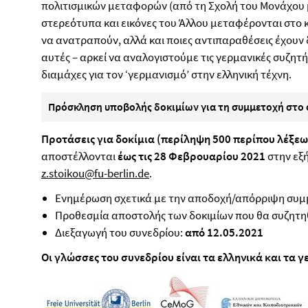
πολιτισμικών μεταφορών (από τη Σχολή του Μονάχου μ
στερεότυπα και εικόνες του Άλλου μεταφέρονται στο κ
να ανατραπούν, αλλά και ποιες αντιπαραθέσεις έχουν 
αυτές – αρκεί να αναλογιστούμε τις γερμανικές συζητήσ
διαμάχες για τον ‘γερμανισμό’ στην ελληνική τέχνη.
Πρόσκληση υποβολής δοκιμίων για τη συμμετοχή στο 
Προτάσεις για δοκίμια (περίληψη 500 περίπου λέξεω
αποστέλλονται
έως τις 28 Φεβρουαρίου 2021
στην εξ
z.stoikou@fu-berlin.de
.
Ενημέρωση σχετικά με την αποδοχή/απόρριψη συμμ
Προθεσμία αποστολής των δοκιμίων που θα συζητη
Διεξαγωγή του συνεδρίου:
από 12.05.2021
Οι γλώσσες του συνεδρίου είναι τα ελληνικά και τα 