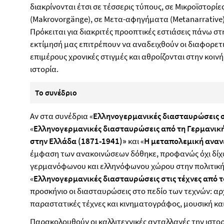
διακρίνονται έτσι σε τέσσερις τύπους, σε Μικροϊστορίε
(Makrovorgänge), σε Μετα-αφηγήματα (Metanarrative) 
Πρόκειται για διακριτές προοπτικές εστιάσεις πάνω στ
εκτίμησή μας επιτρέπουν να αναδειχθούν οι διαφορετ
επιμέρους χρονικές στιγμές και αθροίζονται στην κοι
ιστορία.
Το συνέδριο
Αν στα συνέδρια «
Ελληνογερμανικές διασταυρώσεις 
«
Ελληνογερμανικές διασταυρώσεις από τη Γερμανική
στην Ελλάδα (1871-1941)»
και «
Η μεταπολεμική ανα
έμφαση των ανακοινώσεων δόθηκε, προφανώς όχι δίχως
γερμανόφωνου και ελληνόφωνου χώρου στην πολιτική κ
«
Ελληνογερμανικές διασταυρώσεις στις τέχνες από τ
προσκήνιο οι διασταυρώσεις στο πεδίο των τεχνών: αρχ
παραστατικές τέχνες και κινηματογράφος, μουσική και
Παρακολουθούν οι καλλιτεχνικές ανταλλαγές την ιστο