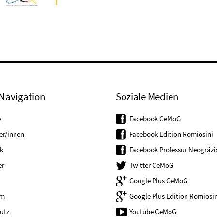
Navigation
Soziale Medien
e
Facebook CeMoG
er/innen
Facebook Edition Romiosini
k
Facebook Professur Neogräzis
er
Twitter CeMoG
Google Plus CeMoG
um
Google Plus Edition Romiosin
utz
Youtube CeMoG