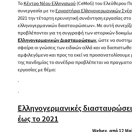
Το
Κέντρο Νέου Ελληνισμού
(CeMoG) του Ελεύθερου Πα
συνεργασία με το
Εργαστήριο Ελληνογερμανικών Σχέ
2021 την τέταρτη ερευνητική συνάντηση εργασίας στ
ελληνογερμανικών διασταυρώσεων». Με αυτή συνεχίζο
προβλέπονται για τη συγγραφή των ιστορικών δοκιμίω
Ελληνογερμανικών Διασταυρώσεων
, ώστε να συστη
σφαίρα οι γνώσεις των ειδικών αλλά και να διαπιστωθεί
αμφιλεγόμενο και προς τα εκεί να προσανατολίσουμε
της πανδημίας το συνέδριο προβλέπεται να πραγματο
εργασίας με θέμα:
.
.
Ελληνογερμανικές διασταυρώσεις
έως το 2021
Webex, από 12 Μα