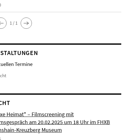
0
1 / 1
STALTUNGEN
tuellen Termine
icht
CHT
xe Heimat" – Filmscreening mit
msgespräch am 20.02.2025 um 18 Uhr im FHXB
chshain-Kreuzberg Museum
5