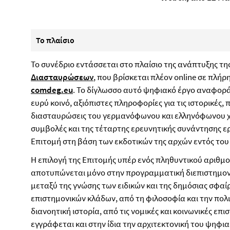
Το πλαίσιο
Το συνέδριο εντάσσεται στο πλαίσιο της ανάπτυξης τη
Διασταυρώσεων
, που βρίσκεται πλέον online σε πλήρ
comdeg
.
eu
. Το δίγλωσσο αυτό ψηφιακό έργο αναφορά
ευρύ κοινό, αξιόπιστες πληροφορίες για τις ιστορικές, 
διασταυρώσεις του γερμανόφωνου και ελληνόφωνου χώ
συμβολές και της τέταρτης ερευνητικής συνάντησης ε
Επιτομή στη βάση των εκδοτικών της αρχών εντός του 
Η επιλογή της Επιτομής υπέρ ενός πληθυντικού αριθμ
αποτυπώνεται μόνο στην προγραμματική διεπιστημον
μεταξύ της γνώσης των ειδικών και της δημόσιας σφαί
επιστημονικών κλάδων, από τη φιλοσοφία και την πολιτ
διανοητική ιστορία, από τις νομικές και κοινωνικές επι
εγγράφεται και στην ίδια την αρχιτεκτονική του ψηφι