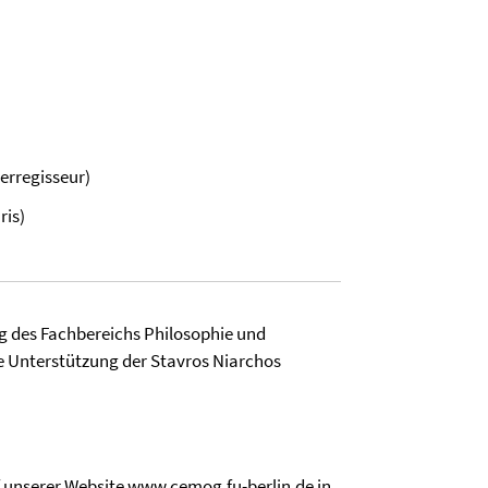
erregisseur)
ris)
ng des Fachbereichs Philosophie und
e Unterstützung der Stavros Niarchos
uf unserer Website
www.cemog.fu-berlin.de
in