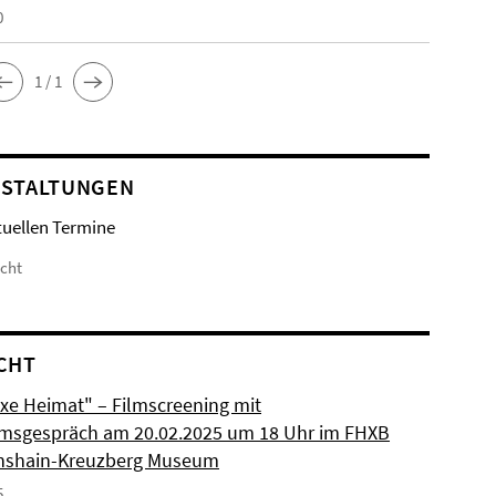
0
1 / 1
STALTUNGEN
tuellen Termine
icht
CHT
xe Heimat" – Filmscreening mit
msgespräch am 20.02.2025 um 18 Uhr im FHXB
chshain-Kreuzberg Museum
5