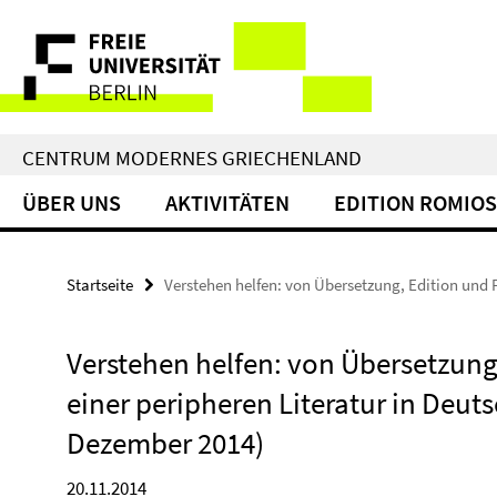
Springe
Service-
direkt
zu
Navigation
Inhalt
CENTRUM MODERNES GRIECHENLAND
ÜBER UNS
AKTIVITÄTEN
EDITION ROMIOS
Startseite
Verstehen helfen: von Übersetzung, Edition und 
Verstehen helfen: von Übersetzung
einer peripheren Literatur in Deut
Dezember 2014)
20.11.2014