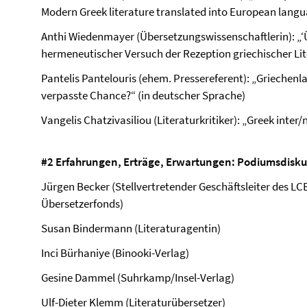
Modern Greek literature translated into European lang
Anthi Wiedenmayer (Übersetzungswissenschaftlerin): „‘Ü
hermeneutischer Versuch der Rezeption griechischer Lit
Pantelis Pantelouris (ehem. Pressereferent): „Griechen
verpasste Chance?“ (in deutscher Sprache)
Vangelis Chatzivasiliou (Literaturkritiker): „Greek inter/
#2 Erfahrungen, Erträge, Erwartungen: Podiumsdisku
Jürgen Becker (Stellvertretender Geschäftsleiter des L
Übersetzerfonds)
Susan Bindermann (Literaturagentin)
Inci Bürhaniye (Binooki-Verlag)
Gesine Dammel (Suhrkamp/Insel-Verlag)
Ulf-Dieter Klemm (Literaturübersetzer)