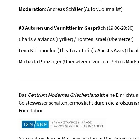
Moderation
: Andreas Schäfer (Autor, Journalist)
#3 Autoren und Vermittler im Gespräch
(19:00-20:30)
Charis Vlavianos (Lyriker) / Torsten Israel (Übersetzer)
Lena Kitsopoulou (Theaterautorin) / Anestis Azas (Theat
Michaela Prinzinger (Übersetzerin von u.a. Petros Marka
Das
Centrum Modernes Griechenland
ist eine Einrichtu
Geisteswissenschaften, ermöglicht durch die großzügig
Foundation.
Sie erhalten diese E-Mail, weil Sie Ihre E-Mail-Adresse a