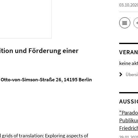
03.10.202
ition und Förderung einer
VERAN
keine ak
Übers
, Otto-von-Simson-Straße 26, 14195 Berlin
AUSSI
"Parado
Publiku
Friedri
 grids of translation: Exploring aspects of
29.01.202