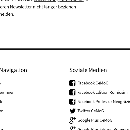
seren Newsletter nicht länger beziehen
melden.
Navigation
Soziale Medien
e
Facebook CeMoG
er/innen
Facebook Edition Romiosini
k
Facebook Professur Neogräzis
er
Twitter CeMoG
Google Plus CeMoG
um
Google Plus Edition Romiosin