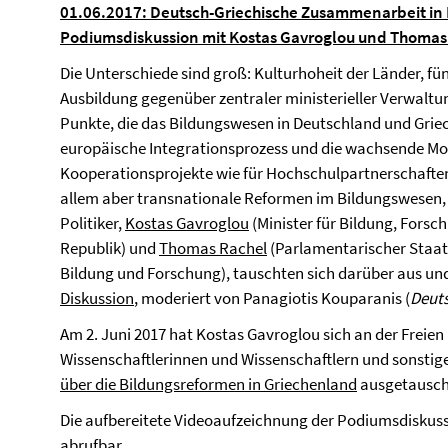
01.06.2017: Deutsch-Griechische Zusammenarbeit in 
Podiumsdiskussion mit Kostas Gavroglou und Thomas
Die Unterschiede sind groß: Kulturhoheit der Länder, f
Ausbildung gegenüber zentraler ministerieller Verwaltun
Punkte, die das Bildungswesen in Deutschland und Grie
europäische Integrationsprozess und die wachsende Mo
Kooperationsprojekte wie für Hochschulpartnerschafte
allem aber transnationale Reformen im Bildungswesen
Politiker,
Kostas Gavroglou
(Minister für Bildung, Forsc
Republik) und
Thomas Rachel
(Parlamentarischer Staats
Bildung und Forschung), tauschten sich darüber aus un
Diskussion
, moderiert von Panagiotis Kouparanis (
Deuts
Am 2. Juni 2017 hat Kostas Gavroglou sich an der Freien
Wissenschaftlerinnen und Wissenschaftlern und sonstigen
über die Bildungsreformen in Griechenland
ausgetausch
Die aufbereitete Videoaufzeichnung der Podiumsdiskussi
abrufbar.