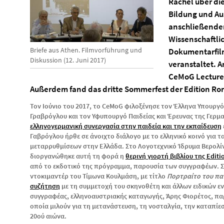
Rachel über di
Bildung und Au
anschließender
Wissenschaftli
Briefe aus Athen. Filmvorführung und
Dokumentarfil
Diskussion (12. Juni 2017)
veranstaltet. Am
CeMoG Lecture: 
Außerdem fand das dritte Sommerfest der Edition Rom
Τον Ιούνιο του 2017, το CeMoG φιλοξένησε τον Έλληνα Υπουργ
Γραβρόγλου και τον Υφυπουργό Παιδείας και Έρευνας της Γερμαν
ελληνογερμανική συνεργασία στην παιδεία και την εκπαίδευση
Γαβρόγλου ήρθε σε άνοιχτο διάλογο με το ελληνικό κοινό για 
μεταρρυθμίσεων στην Ελλάδα. Στο Λογοτεχνικό Ίδρυμα Βερολίνο
διοργανώθηκε αυτή τη φορά η
θερινή γιορτή βιβλίου της Editi
από το εκδοτικό της πρόγραμμα, παρουσία των συγγραφέων. Σ
ντοκιμαντέρ του Τίμωνα Κουλμάση, με τίτλο
Πορτραίτο του πα
συζήτηση
με τη συμμετοχή του σκηνοθέτη και άλλων ειδικών εν
συγγραφέας, ελληνοαυστριακής καταγωγής, Άρης Φιορέτος, παρ
οποία μιλούν για τη μετανάστευση, τη νοσταλγία, την καταπίε
20ού αιώνα.