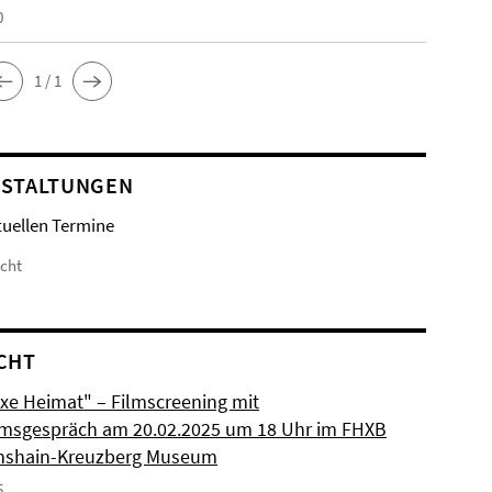
0
1 / 1
STALTUNGEN
tuellen Termine
icht
CHT
xe Heimat" – Filmscreening mit
msgespräch am 20.02.2025 um 18 Uhr im FHXB
chshain-Kreuzberg Museum
5