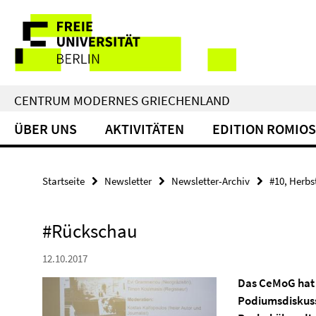
Springe
Service-
direkt
zu
Navigation
Inhalt
CENTRUM MODERNES GRIECHENLAND
ÜBER UNS
AKTIVITÄTEN
EDITION ROMIOS
Startseite
Newsletter
Newsletter-Archiv
#10, Herbs
#Rückschau
12.10.2017
Das CeMoG hat 
Podiumsdiskuss