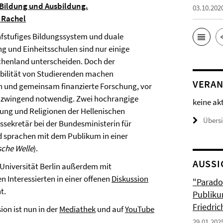
Bildung und Ausbildung.
03.10.202
 Rachel
ünfstufiges Bildungssystem und duale
g und Einheitsschulen sind nur einige
chenland unterscheiden. Doch der
bilität von Studierenden machen
VERAN
n und gemeinsam finanzierte Forschung, vor
, zwingend notwendig. Zwei hochrangige
keine ak
hung und Religionen der Hellenischen
Übers
sekretär bei der Bundesministerin für
d sprachen mit dem Publikum in einer
che Welle
).
AUSSI
 Universität Berlin außerdem mit
 Interessierten in einer offenen
Diskussion
"Parado
t.
Publiku
Friedri
on ist nun in der
Mediathek
und auf
YouTube
29.01.202