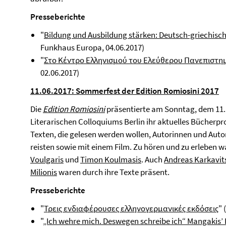
Presseberichte
"
Bildung und Ausbildung stärken: Deutsch-griechis
Funkhaus Europa, 04.06.2017)
"
Στο Κέντρο Ελληνισμού του Ελεύθερου Πανεπιστημί
02.06.2017)
11.06.2017: Sommerfest der Edition Romiosini 2017
Die
Edition Romiosini
präsentierte am Sonntag, dem 11. 
Literarischen Colloquiums Berlin ihr aktuelles Bücher
Texten, die gelesen werden wollen, Autorinnen und Autor
reisten sowie mit einem Film. Zu hören und zu erleben 
Voulgaris
und
Timon Koulmasis
. Auch
Andreas Karkavit
Milionis
waren durch ihre Texte präsent.
Presseberichte
"
Τρεις ενδιαφέρουσες ελληνογερμανικές εκδόσεις
" 
"
„Ich wehre mich. Deswegen schreibe ich“ Mangakis’ 