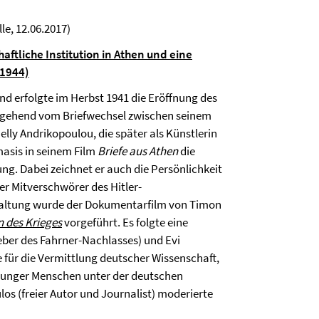
le, 12.06.2017)
aftliche Institution in Athen und eine
-1944)
 erfolgte im Herbst 1941 die Eröffnung des
usgehend vom Briefwechsel zwischen seinem
elly Andrikopoulou, die später als Künstlerin
masis in seinem Film
Briefe aus Athen
die
ung. Dabei zeichnet er auch die Persönlichkeit
er Mitverschwörer des Hitler-
staltung wurde der Dokumentarfilm von Timon
n des Krieges
vorgeführt. Es folgte eine
eber des Fahrner-Nachlasses) und Evi
 für die Vermittlung deutscher Wissenschaft,
 junger Menschen unter der deutschen
os (freier Autor und Journalist) moderierte