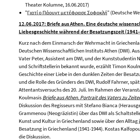
Theater Kolumne, 16.06.2017)
"
Γιατί ο Πάουντ μετέφρασε Σοφοκλή
" (Deutsche Wel
12.06.2017: Briefe aus Athen. Eine deutsche wissensch
Liebesgeschichte während der Besatzungszeit (1941
Kurz nach dem Einmarsch der Wehrmacht in Griechenland
Deutschen Wissenschaftlichen Instituts Athen (DWI). A
Vater Peter, Assistent am DWI, und der Kunststudentin N
und Schriftstellerin bekannt wurde, erzählt Timon Koul
Geschichte einer Liebe in den dunklen Zeiten der Besatz
und die Rolle des Gründers des DWI, Rudolf Fahrner, spät
Attentantsversuchs des 20. Juli. Im Rahmen der Veran
Koulmasis
Briefe aus Athen. Portrait des Vaters zu Zeite
Diskussion des Regisseurs mit Stefano Bianca (Herausg
Grammenou (Neogräzistin) über das DWI als Schaltstelle
Kunst und Kultur in Griechenland sowie über den Alltag
Besatzung in Griechenland (1941-1944). Kostas Kalfopoul
die Diskussion.