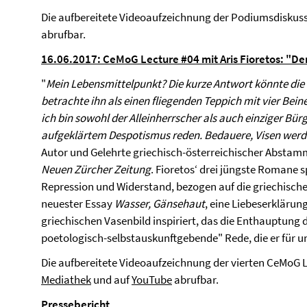
Die aufbereitete Videoaufzeichnung der Podiumsdiskussi
abrufbar.
16.06.2017: CeMoG Lecture #04 mit Aris Fioretos: "Der
"
Mein Lebensmittelpunkt? Die kurze Antwort könnte die eh
betrachte ihn als einen fliegenden Teppich mit vier Bein
ich bin sowohl der Alleinherrscher als auch einziger Bürg
aufgeklärtem Despotismus reden. Bedauere, Visen werde
Autor und Gelehrte griechisch-österreichischer Abstammu
Neuen Zürcher Zeitung
. Fioretos‘ drei jüngste Romane 
Repression und Widerstand, bezogen auf die griechische
neuester Essay
Wasser, Gänsehaut
, eine Liebeserklärun
griechischen Vasenbild inspiriert, das die Enthauptung 
poetologisch-selbstauskunftgebende" Rede, die er für u
Die aufbereitete Videoaufzeichnung der vierten CeMoG Lec
Mediathek
und auf
YouTube
abrufbar.
Pressebericht