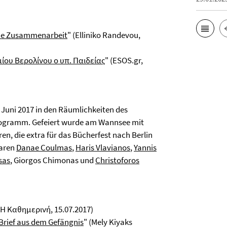
che Zusammenarbeit
" (Elliniko Randevou,
ου Βερολίνου ο υπ. Παιδείας
" (ESOS.gr,
Juni 2017 in den Räumlichkeiten des
programm. Gefeiert wurde am Wannsee mit
en, die extra für das Bücherfest nach Berlin
waren
Danae Coulmas
,
Haris Vlavianos
,
Yannis
sas
, Giorgos Chimonas und
Christoforos
(Η Καθημερινή, 15.07.2017)
Brief aus dem Gefängnis
" (Mely Kiyaks