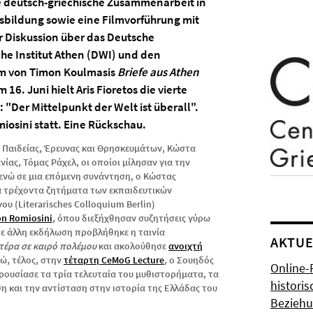
e deutsch-griechische Zusammenarbeit in
sbildung sowie eine Filmvorführung mit
 Diskussion über das Deutsche
che Institut Athen (DWI) und den
m von Timon Koulmasis
Briefe aus Athen
 16. Juni hielt Aris Fioretos die vierte
"Der Mittelpunkt der Welt ist überall".
iosini statt.
Eine Rückschau
.
ό Παιδείας, Έρευνας και Θρησκευμάτων, Κώστα
ίας, Τόμας Ράχελ, οι οποίοι μίλησαν για την
ενώ σε μια επόμενη συνάντηση, ο Κώστας
τα τρέχοντα ζητήματα των εκπαιδευτικών
υ (Literarisches Colloquium Berlin)
on Romiosini
, όπου διεξήχθησαν συζητήσεις γύρω
ε άλλη εκδήλωση προβλήθηκε η ταινία
AKTUE
τέρα σε καιρό πολέμου
και ακολούθησε
ανοιχτή
ώ, τέλος, στην
τέταρτη CeMoG Lecture
, o Σουηδός
Online-
ουσίασε τα τρία τελευταία του μυθιστορήματα, τα
histori
ση και την αντίσταση στην ιστορία της Ελλάδας του
Bezieh