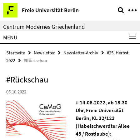
Springe
Service-
Freie Universität Berlin
direkt
Navigation
zu
Centrum Modernes Griechenland
Inhalt
MENÜ
Startseite
Newsletter
Newsletter-Archiv
#25, Herbst
2022
#Rückschau
#Rückschau
05.10.2022
::
14.06.2022, ab 18.30
Uhr, Freie Universität
Berlin, KL 32/123
(Habelschwerdter Allee
45 / Rostlaube):