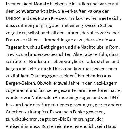
trennen. Acht Monate blieben sie in Italien und waren auf
dem Schwarzmarkt aktiv. Sie verkauften Pakete der
UNRRA und des Roten Kreuzes. Errikos Levi erinnerte sich,
dass es ihnen gut ging, aber mit einer gewissen Scheu
zögerte er, selbst nach all den Jahren, das alles vor seiner
Frau zu erzählen … Immerhin gab er zu, dass sie nie vor
Tagesanbruch zu Bett gingen und die Nachtclubs in Rom,
Treviso und anderswo besuchten. Als er aber erfuhr, dass
sein älterer Bruder am Leben war, ließ er alles stehen und
liegen und kehrte nach Thessaloniki zurück, wo er seiner
zukünftigen Frau begegnete, einer Überlebenden aus
Bergen-Belsen. Obwohl er zwei Jahre in den Nazi-Lagern
zugebracht und fast seine gesamte Familie verloren hatte,
wurde er zur Nationalen Armee eingezogen und von 1947
bis zum Ende des Bürgerkrieges gezwungen, gegen andere
Griechen zu kämpfen. Es war sein Fehler gewesen,
zurückzukehren, sagte er: »Die Erinnerungen, der
Antisemitismus.« 1951 erreichte er es endlich, sein Haus