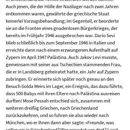
Auch jenen, die der Hölle der Nazilager nach zwei Jahren
entkommen waren, gewährte der griechische Staat
keinerlei Vorzugsbehandlung; im Gegenteil, er beorderte
sie an die Fronten eines gnadenlosen Bürgerkrieges, der
bereits im Frühjahr 1946 ausgebrochen war. Dario Sevi
blieb schließlich bis zum September 1946 in Italien und
erreichte dann nach einem erzwungenen Aufenthalt auf
Zypern im April 1947 Palästina. Auch Jakov Levi musste,
gemeinsam mit seiner aus Tschechien stammenden Frau,
die er in Landsberg geheiratet hatte, ein Jahr auf Zypern
zubringen. Er erinnerte sich später noch genau an den
Besuch Golda Meirs im Lager, ein Ereignis, das dazu führte,
dass 500 Babys mit ihren Eltern nach Palästina ausreisen
durften! Mose Pessah entschied sich, zusammen mit
weiteren dreißig Griechen, nach Griechenland
zurückzukehren, und so fuhren sie also wieder nach
München, wo er ihnen dann aber sagte: »Freunde, was
sollen wir in Griechenland? Wer erwartet uns dort? Lasst