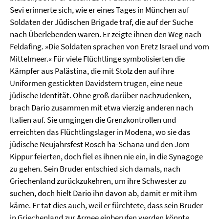
Sevi erinnerte sich, wie er eines Tages in München auf
Soldaten der Jüdischen Brigade traf, die auf der Suche
nach Überlebenden waren. Er zeigte ihnen den Weg nach
Feldafing. »Die Soldaten sprachen von Eretz Israel und vom
Mittelmeer.« Für viele Flüchtlinge symbolisierten die
Kämpfer aus Palästina, die mit Stolz den auf ihre
Uniformen gestickten Davidstern trugen, eine neue
jüdische Identität. Ohne groß darüber nachzudenken,
brach Dario zusammen mit etwa vierzig anderen nach
Italien auf. Sie umgingen die Grenzkontrollen und
erreichten das Flüchtlingslager in Modena, wo sie das
jüdische Neujahrsfest Rosch ha-Schana und den Jom
Kippur feierten, doch fiel es ihnen nie ein, in die Synagoge
zu gehen. Sein Bruder entschied sich damals, nach
Griechenland zurückzukehren, um ihre Schwester zu
suchen, doch hielt Dario ihn davon ab, damit er mit ihm
käme. Er tat dies auch, weil er fürchtete, dass sein Bruder
in Griechenland zur Armee einberufen werden könnte.