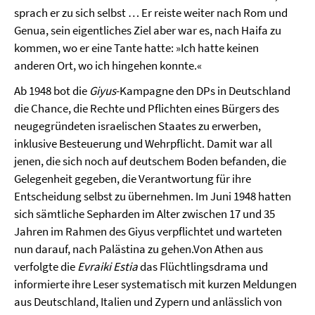
sprach er zu sich selbst … Er reiste weiter nach Rom und
Genua, sein eigentliches Ziel aber war es, nach Haifa zu
kommen, wo er eine Tante hatte: »Ich hatte keinen
anderen Ort, wo ich hingehen konnte.«
Ab 1948 bot die
Giyus
-Kampagne den DPs in Deutschland
die Chance, die Rechte und Pflichten eines Bürgers des
neugegründeten israelischen Staates zu erwerben,
inklusive Besteuerung und Wehrpflicht. Damit war all
jenen, die sich noch auf deutschem Boden befanden, die
Gelegenheit gegeben, die Verantwortung für ihre
Entscheidung selbst zu übernehmen. Im Juni 1948 hatten
sich sämtliche Sepharden im Alter zwischen 17 und 35
Jahren im Rahmen des Giyus verpflichtet und warteten
nun darauf, nach Palästina zu gehen.Von Athen aus
verfolgte die
Evraiki Estia
das Flüchtlingsdrama und
informierte ihre Leser systematisch mit kurzen Meldungen
aus Deutschland, Italien und Zypern und anlässlich von