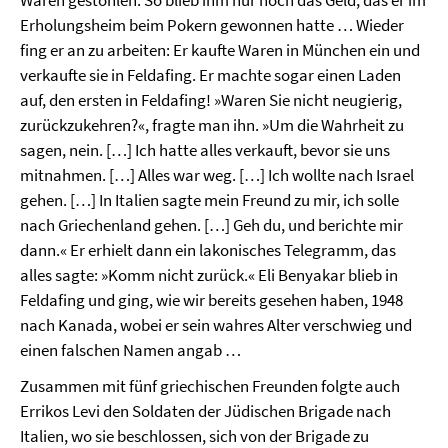
Waren gestohlen. So blieb ihm nur noch das Geld, das er im
Erholungsheim beim Pokern gewonnen hatte … Wieder
fing er an zu arbeiten: Er kaufte Waren in München ein und
verkaufte sie in Feldafing. Er machte sogar einen Laden
auf, den ersten in Feldafing! »Waren Sie nicht neugierig,
zurückzukehren?«, fragte man ihn. »Um die Wahrheit zu
sagen, nein. […] Ich hatte alles verkauft, bevor sie uns
mitnahmen. […] Alles war weg. […] Ich wollte nach Israel
gehen. […] In Italien sagte mein Freund zu mir, ich solle
nach Griechenland gehen. […] Geh du, und berichte mir
dann.« Er erhielt dann ein lakonisches Telegramm, das
alles sagte: »Komm nicht zurück.« Eli Benyakar blieb in
Feldafing und ging, wie wir bereits gesehen haben, 1948
nach Kanada, wobei er sein wahres Alter verschwieg und
einen falschen Namen angab …
Zusammen mit fünf griechischen Freunden folgte auch
Errikos Levi den Soldaten der Jüdischen Brigade nach
Italien, wo sie beschlossen, sich von der Brigade zu