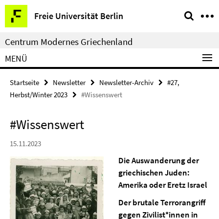
Springe
Service-
Freie Universität Berlin
direkt
Navigation
zu
Centrum Modernes Griechenland
Inhalt
MENÜ
Startseite
Newsletter
Newsletter-Archiv
#27,
Herbst/Winter 2023
#Wissenswert
#Wissenswert
15.11.2023
Die Auswanderung der
griechischen Juden:
Amerika oder Eretz Israel
Der brutale Terrorangriff
gegen Zivilist*innen in