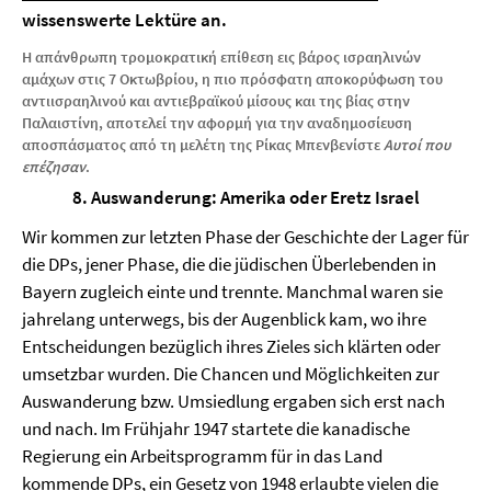
wissenswerte Lektüre an.
Η απάνθρωπη τρομοκρατική επίθεση εις βάρος ισραηλινών
αμάχων στις 7 Οκτωβρίου, η πιο πρόσφατη αποκορύφωση του
αντιισραηλινού και αντιεβραϊκού μίσους και της βίας στην
Παλαιστίνη, αποτελεί την αφορμή για την αναδημοσίευση
αποσπάσματος από τη μελέτη της Ρίκας Μπενβενίστε
Αυτοί που
επέζησαν
.
8. Auswanderung: Amerika oder Eretz Israel
Wir kommen zur letzten Phase der Geschichte der Lager für
die DPs, jener Phase, die die jüdischen Überlebenden in
Bayern zugleich einte und trennte. Manchmal waren sie
jahrelang unterwegs, bis der Augenblick kam, wo ihre
Entscheidungen bezüglich ihres Zieles sich klärten oder
umsetzbar wurden. Die Chancen und Möglichkeiten zur
Auswanderung bzw. Umsiedlung ergaben sich erst nach
und nach. Im Frühjahr 1947 startete die kanadische
Regierung ein Arbeitsprogramm für in das Land
kommende DPs, ein Gesetz von 1948 erlaubte vielen die