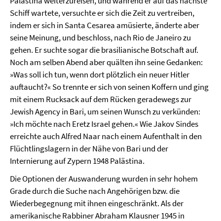
Palästina weiterzureisen, und während er auf das nächste
Schiff wartete, versuchte er sich die Zeit zu vertreiben,
indem er sich in Santa Cesarea amüsierte, änderte aber
seine Meinung, und beschloss, nach Rio de Janeiro zu
gehen. Er suchte sogar die brasilianische Botschaft auf.
Noch am selben Abend aber quälten ihn seine Gedanken:
»Was soll ich tun, wenn dort plötzlich ein neuer Hitler
auftaucht?« So trennte er sich von seinen Koffern und ging
mit einem Rucksack auf dem Rücken geradewegs zur
Jewish Agency in Bari, um seinen Wunsch zu verkünden:
»Ich möchte nach Eretz Israel gehen.« Wie Jakov Sindes
erreichte auch Alfred Naar nach einem Aufenthalt in den
Flüchtlingslagern in der Nähe von Bari und der
Internierung auf Zypern 1948 Palästina.
Die Optionen der Auswanderung wurden in sehr hohem
Grade durch die Suche nach Angehörigen bzw. die
Wiederbegegnung mit ihnen eingeschränkt. Als der
amerikanische Rabbiner Abraham Klausner 1945 in