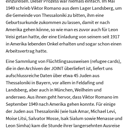
einzureisen. Dieser Prozess war niemals einfach. Im Mai
1949 schrieb Viktor Romano aus dem Lager Landsberg, um
die Gemeinde von Thessaloniki zu bitten, ihm eine
Geburtsurkunde zukommen zu lassen, damit er nach
Amerika gehen könne, so wie man es zuvor auch für Leon
Veisi getan hatte, der eine Einladung von seinem seit 1917
in Amerika lebenden Onkel erhalten und sogar schon einen
Arbeitsvertrag hatte.
Eine Sammlung von Flüchtlingsausweisen (refugee cards),
die in den Archiven der JOINT überliefert ist, liefert uns
aufschlussreiche Daten über etwa 45 Juden aus
Thessaloniki in Bayern, vor allem in Feldafing und
Landsberg, aber auch in München, Weilheim und
anderswo. Aus ihnen geht hervor, dass Viktor Romano im
September 1949 nach Amerika gehen konnte. Für einige
der Juden aus Thessaloniki (wie Isak Amar, Michael Levi,
Moise Litsi, Salvator Mosse, Isak Sialum sowie Menasse und
Leon Simha) kam die Stunde ihrer lang­ersehnten Ausreise