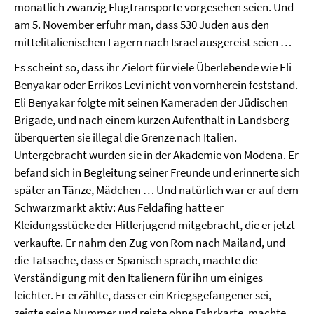
monatlich zwanzig Flugtransporte vorgesehen seien. Und
am 5. November erfuhr man, dass 530 Juden aus den
mittelitalienischen Lagern nach Israel ausgereist seien …
Es scheint so, dass ihr Zielort für viele Überlebende wie Eli
Benyakar oder Errikos Levi nicht von vornherein feststand.
Eli Benyakar folgte mit seinen Kameraden der Jüdischen
Brigade, und nach einem kurzen Aufenthalt in Landsberg
überquerten sie illegal die Grenze nach Italien.
Untergebracht wurden sie in der Akademie von Modena. Er
befand sich in Begleitung seiner Freunde und erinnerte sich
später an Tänze, Mädchen … Und natürlich war er auf dem
Schwarzmarkt aktiv: Aus Feldafing hatte er
Kleidungsstücke der Hitlerjugend mitgebracht, die er jetzt
verkaufte. Er nahm den Zug von Rom nach Mailand, und
die Tatsache, dass er Spanisch sprach, machte die
Verständigung mit den Italienern für ihn um einiges
leichter. Er erzählte, dass er ein Kriegsgefangener sei,
zeigte seine Nummer und reiste ohne Fahrkarte, machte