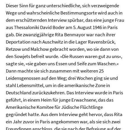
Dieser Sinn für ganz unterschiedliche, sich verzweigende
Wege und wahrscheinliche Bestimmungsorte wird auch in
dem erschütternden Interview spürbar, das eine junge Frau
aus Thessaloniki David Boder am 5. August 1946 in Paris
gab. Die zwanzigjährige Rita Ben­mayor war nach ihrer
Deportation nach Auschwitz in die Lager Ravensbrück,
Retzow und Malchow gebracht worden, wo sie dann von
den Sowjets befreit wurde. »Die Russen waren gut zu uns«,
sagte sie, »sie gaben uns Essen und Seife zum Waschen.«
Dann machte sie sich zusammen mit weiteren 25
Leidensgenossen auf den Weg; drei Wochen ging sie und
stahl Lebensmittel, um in die amerikanische Zone in
Deutschland zurückzukehren. Das Interview wurde in Paris
geführt, in einem Heim für junge Erwachsene, das das
Amerikanische Komitee für Jüdische Flüchtlinge
gegründet hatte. Aus dem Interview geht hervor, dass Rita
ein Jahr zuvor in Paris angekommen war, als sie sich zwei
Freundinnen anschloss, die sie nach der Befreiung auf der