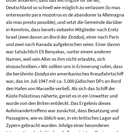
unter anderem, dass das Wichtigste für sie sei,
Deutschland so schnell wie möglich zu verlassen (lo mas
enteresante para mozotros es de abandoner la Allemagna
alo mas presto possible), und setzt die Gemeinde darüber
in Kenntnis, dass bereits siebzehn Mitglieder nach Eretz
Israel (zwei davon an Bord der
Exodus
), einer nach Paris
und zwei nach Kanada aufgebrochen seien. Einer davon
war tatsächlich Eli Benyakar, »unter einem anderen
Namen, weil sein Alter es ihm nicht erlaubte, sich
einzuschreiben.« Wir sollten uns in Erinnerung rufen, dass
die berühmte
Exodus
ein amerikanisches Kreuzfahrtschiff
war, das im Juli 1947 mit ca. 5.000 jüdischen DPs an Bord
den Hafen von Marseille verließ. Als sich das Schiff der
Küste Palästinas näherte, geriet es in ein Unwetter und
wurde von den Briten entdeckt. Das Ergebnis dieses
Aufeinandertreffens war zunächst, dass Besatzung und
Passagiere, wie es üblich war, in ein britisches Lager auf
Zypern gebracht wurden. Infolge einer besonderen