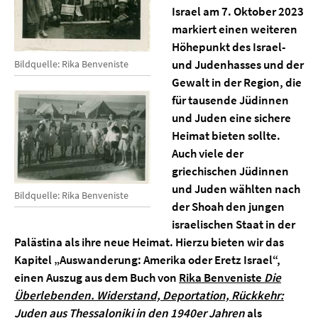
Israel am 7. Oktober 2023
markiert einen weiteren
Höhepunkt des Ιsrael-
und Judenhasses und der
Bildquelle: Rika Benveniste
Gewalt in der Region, die
für tausende Jüdinnen
und Juden eine sichere
Heimat bieten sollte.
Auch viele der
griechischen Jüdinnen
und Juden wählten nach
Bildquelle: Rika Benveniste
der Shoah den jungen
israelischen Staat in der
Palästina als ihre neue Heimat. Hierzu bieten wir das
Kapitel „Auswanderung: Amerika oder Eretz Israel“,
einen Auszug aus dem Buch von
Rika Benveniste
Die
Überlebenden. Widerstand, Deportation, Rückkehr:
Juden aus Thessaloniki in den 1940er Jahren
als