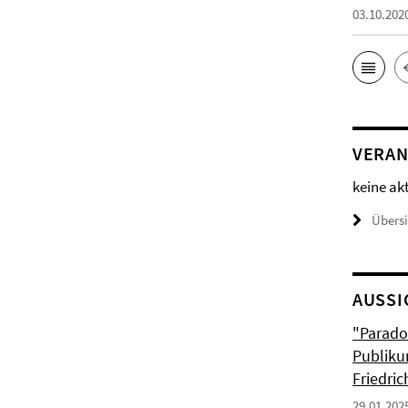
03.10.202
VERAN
keine ak
Übers
AUSSI
"Parado
Publiku
Friedri
29.01.202