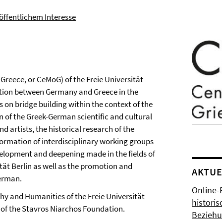
ffentlichem Interesse
Greece, or CeMoG) of the Freie Universität
ration between Germany and Greece in the
us on bridge building within the context of the
n of the Greek-German scientific and cultural
d artists, the historical research of the
formation of interdisciplinary working groups
velopment and deepening made in the fields of
tät Berlin as well as the promotion and
AKTUE
German.
Online-
hy and Humanities of the Freie Universität
histori
 of the Stavros Niarchos Foundation.
Bezieh