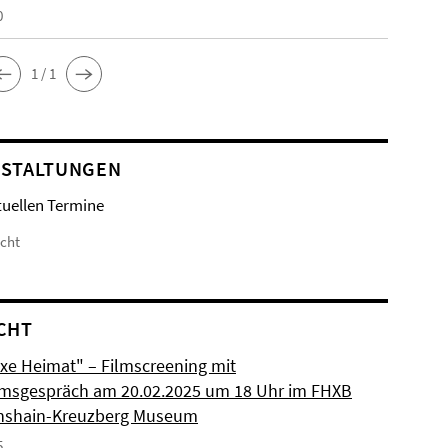
0
1 / 1
STALTUNGEN
tuellen Termine
icht
CHT
xe Heimat" – Filmscreening mit
msgespräch am 20.02.2025 um 18 Uhr im FHXB
chshain-Kreuzberg Museum
5