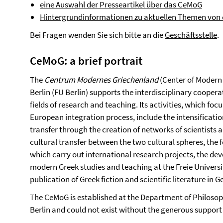
eine Auswahl der Presseartikel über das CeMoG
Hintergrundinformationen zu aktuellen Themen von ö
Bei Fragen wenden Sie sich bitte an die
Geschäftsstelle
.
CeMoG: a brief portrait
The
Centrum Modernes Griechenland
(Center of Modern 
Berlin (FU Berlin) supports the interdisciplinary coope
fields of research and teaching. Its activities, which foc
European integration process, include the intensificatio
transfer through the creation of networks of scientists an
cultural transfer between the two cultural spheres, the 
which carry out international research projects, the de
modern Greek studies and teaching at the Freie Universi
publication of Greek fiction and scientific literature in 
The CeMoG is established at the Department of Philosop
Berlin and could not exist without the generous support