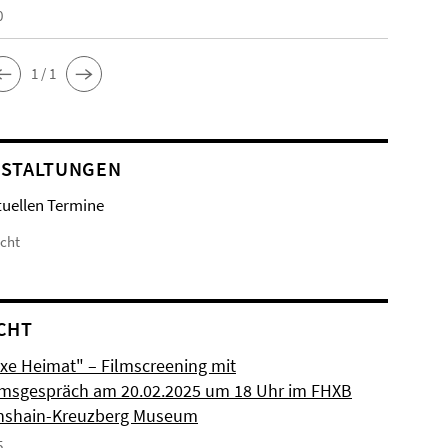
0
1 / 1
STALTUNGEN
tuellen Termine
icht
CHT
xe Heimat" – Filmscreening mit
msgespräch am 20.02.2025 um 18 Uhr im FHXB
chshain-Kreuzberg Museum
5