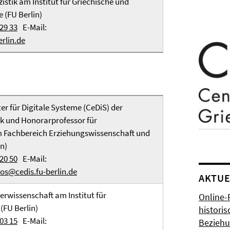
istik am Institut für Griechische und
e (FU Berlin)
29 33
E-Mail:
rlin.de
er für Digitale Systeme (CeDiS) der
ek und Honorarprofessor für
Fachbereich Erziehungswissenschaft und
n)
20 50
E-Mail:
os@cedis.fu-berlin.de
AKTUE
erwissenschaft am Institut für
Online-
(FU Berlin)
histori
03 15
E-Mail:
Bezieh