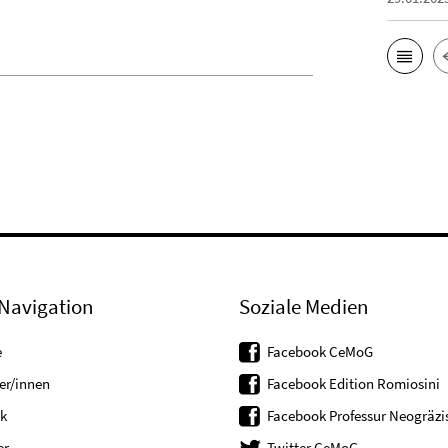
Navigation
Soziale Medien
e
Facebook CeMoG
er/innen
Facebook Edition Romiosini
k
Facebook Professur Neogräzis
er
Twitter CeMoG