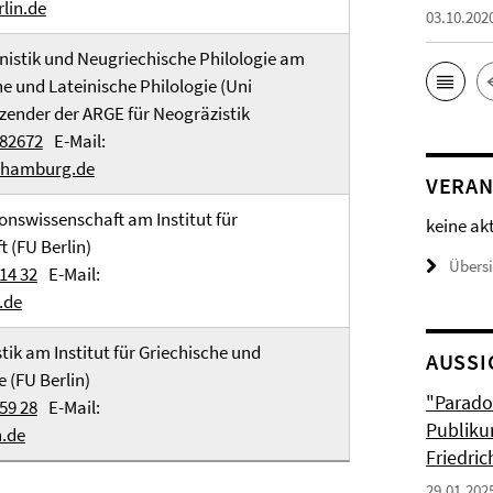
lin.de
03.10.202
inistik und Neugriechische Philologie am
che und Lateinische Philologie (Uni
ender der ARGE für Neogräzistik
382672
E-Mail:
-hamburg.de
VERAN
ionswissenschaft am Institut für
keine ak
 (FU Berlin)
Übers
14 32
E-Mail:
.de
stik am Institut für Griechische und
AUSSI
e (FU Berlin)
"Parado
59 28
E-Mail:
Publiku
.de
Friedri
29.01.202