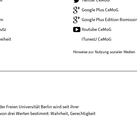
Google Plus CeMoG
um
Google Plus Edition Romiosin
utz
Youtube CeMoG
reiheit
ITunesU CeMoG
Hinweise zur Nutzung sozialer Medien
r Freien Universität Berlin wird seit ihrer
on drei Werten bestimmt: Wahrheit, Gerechtigkeit