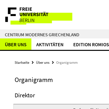
Springe
Service-
direkt
zu
Navigation
Inhalt
CENTRUM MODERNES GRIECHENLAND
ÜBER UNS
AKTIVITÄTEN
EDITION ROMIOS
Startseite
Über uns
Organigramm
Organigramm
Direktor