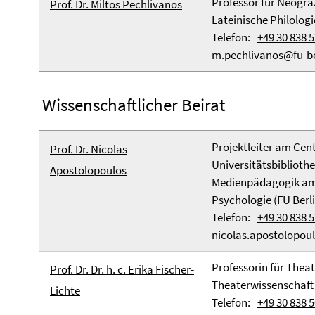
Professor für Neogräz
Prof. Dr. Miltos Pechlivanos
Lateinische Philologi
Telefon:
+49 30 838 5
m.pechlivanos@fu-be
Wissenschaftlicher Beirat
Projektleiter am Cent
Prof. Dr. Nicolas
Universitätsbiblioth
Apostolopoulos
Medienpädagogik am 
Psychologie (FU Berli
Telefon:
+49 30 838 5
nicolas.apostolopoul
Professorin für Theat
Prof. Dr. Dr. h. c. Erika Fischer-
Theaterwissenschaft 
Lichte
Telefon:
+49 30 838 5