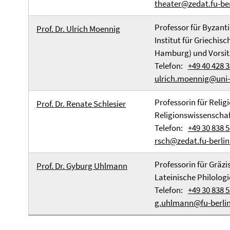
theater@zedat.fu-ber
Professor für Byzant
Prof. Dr. Ulrich Moennig
Institut für Griechis
Hamburg) und Vorsitz
Telefon:
+49 40 428 
ulrich.moennig@uni
Professorin für Relig
Prof. Dr. Renate Schlesier
Religionswissenschaft
Telefon:
+49 30 838 5
rsch@zedat.fu-berlin
Professorin für Gräzi
Prof. Dr. Gyburg Uhlmann
Lateinische Philologi
Telefon:
+49 30 838 5
g.uhlmann@fu-berlin