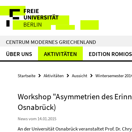
Springe
Service-
direkt
zu
Navigation
Inhalt
CENTRUM MODERNES GRIECHENLAND
ÜBER UNS
AKTIVITÄTEN
EDITION ROMIOS
Startseite
Aktivitäten
Aussicht
Wintersemester 201
Workshop "Asymmetrien des Erinne
Osnabrück)
News vom 14.01.2015
An der Universität Osnabrück veranstaltet Prof. Dr. Chry