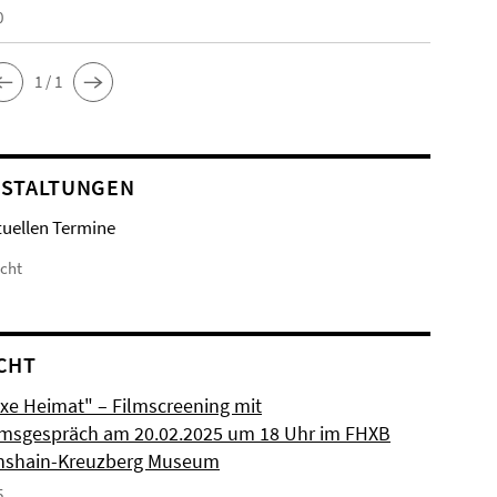
0
1 / 1
STALTUNGEN
tuellen Termine
icht
CHT
xe Heimat" – Filmscreening mit
msgespräch am 20.02.2025 um 18 Uhr im FHXB
chshain-Kreuzberg Museum
5