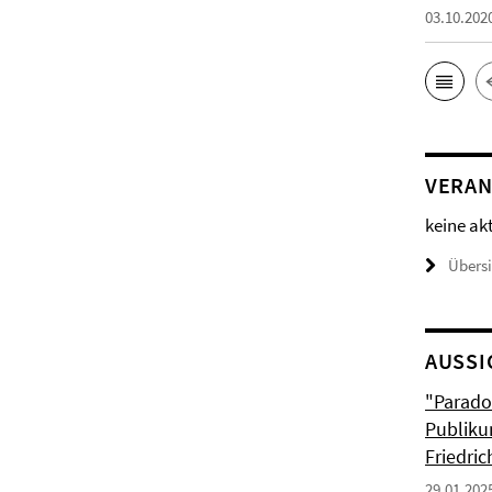
03.10.202
VERAN
keine ak
Übers
AUSSI
"Parado
Publiku
Friedri
29.01.202