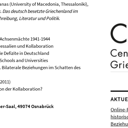
anas (University of Macedonia, Thessaloniki),
. Das deutsch besetzte Griechenland im
reibung, Literatur und Politik
.
 Achsenmächte 1941-1944
ressalien und Kollaboration
e Defizite in Deutschland
Schools and Universities
 Bilaterale Beziehungen im Schatten des
2011)
n der Kollaboration?
AKTUE
öser-Saal, 49074 Osnabrück
Online-
histori
Bezieh