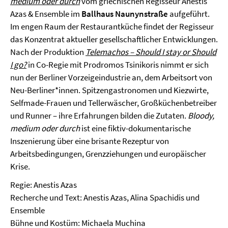
medium oder durch
vom griechischen Regisseur Anestis
Azas & Ensemble im
Ballhaus Naunynstraße
aufgeführt.
Im engen Raum der Restaurantküche findet der Regisseur
das Konzentrat aktueller gesellschaftlicher Entwicklungen.
Nach der Produktion
Telemachos – Should I stay or Should
I go?
in Co-Regie mit Prodromos Tsinikoris nimmt er sich
nun der Berliner Vorzeigeindustrie an, dem Arbeitsort von
Neu-Berliner*innen. Spitzengastronomen und Kiezwirte,
Selfmade-Frauen und Tellerwäscher, Großküchenbetreiber
und Runner – ihre Erfahrungen bilden die Zutaten.
Bloody,
medium oder durch
ist eine fiktiv-dokumentarische
Inszenierung über eine brisante Rezeptur von
Arbeitsbedingungen, Grenzziehungen und europäischer
Krise.
Regie: Anestis Azas
Recherche und Text: Anestis Azas, Alina Spachidis und
Ensemble
Bühne und Kostüm: Michaela Muchina