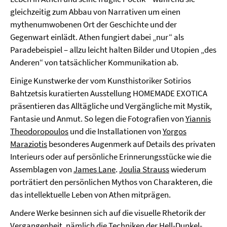
gleichzeitig zum Abbau von Narrativen um einen
mythenumwobenen Ort der Geschichte und der
Gegenwart einlädt. Athen fungiert dabei „nur“ als
Paradebeispiel – allzu leicht halten Bilder und Utopien „des
Anderen“ von tatsächlicher Kommunikation ab.
Einige Kunstwerke der vom Kunsthistoriker Sotirios
Bahtzetsis kuratierten Ausstellung HOMEMADE EXOTICA
präsentieren das Alltägliche und Vergängliche mit Mystik,
Fantasie und Anmut. So legen die Fotografien von
Yiannis
Theodoropoulos
und die Installationen von
Yorgos
Maraziotis
besonderes Augenmerk auf Details des privaten
Interieurs oder auf persönliche Erinnerungsstücke wie die
Assemblagen von
James Lane
.
Joulia Strauss
wiederum
porträtiert den persönlichen Mythos von Charakteren, die
das intellektuelle Leben von Athen mitprägen.
Andere Werke besinnen sich auf die visuelle Rhetorik der
Vergangenheit, nämlich die Techniken der Hell-Dunkel-