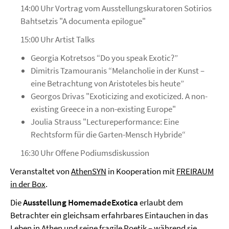
14:00 Uhr Vortrag vom Ausstellungskuratoren Sotirios
Bahtsetzis "A documenta epilogue"
15:00 Uhr Artist Talks
Georgia Kotretsos “Do you speak Exotic?”
Dimitris Tzamouranis “Melancholie in der Kunst –
eine Betrachtung von Aristoteles bis heute”
Georgos Drivas "Exoticizing and exoticized. A non-
existing Greece in a non-existing Europe"
Joulia Strauss "Lectureperformance: Eine
Rechtsform für die Garten-Mensch Hybride“
16:30 Uhr Offene Podiumsdiskussion
Veranstaltet von
AthenSYN
in Kooperation mit
FREIRAUM
in der Box
.
Die
Ausstellung HomemadeExotica
erlaubt dem
Betrachter ein gleichsam erfahrbares Eintauchen in das
Leben in Athen und seine fragile Poetik – während sie