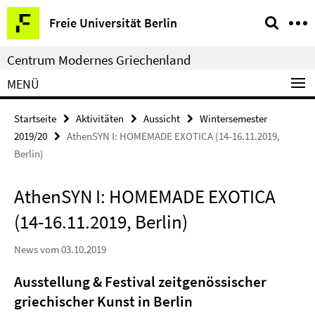
Springe
Service-
Freie Universität Berlin
direkt
Navigation
zu
Centrum Modernes Griechenland
Inhalt
MENÜ
Startseite
Aktivitäten
Aussicht
Wintersemester
2019/20
AthenSYN I: HOMEMADE EXOTICA (14-16.11.2019,
Berlin)
AthenSYN I: HOMEMADE EXOTICA
(14-16.11.2019, Berlin)
News vom 03.10.2019
Ausstellung & Festival zeitgenössischer
griechischer Kunst in Berlin