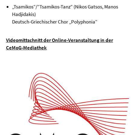
„Tsamikos“/“Tsamikos-Tanz“ (Nikos Gatsos, Manos
Hadjidakis)
Deutsch-Griechischer Chor „Polyphonia“
Videomittschnitt der Online-Veranstaltung in der
CeMoG-Mediathek