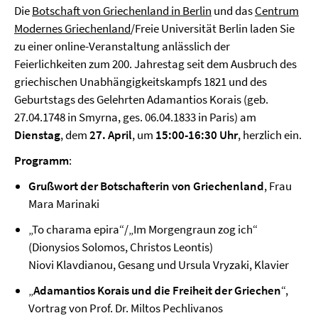
Die
Botschaft von Griechenland in Berlin
und das
Centrum
Modernes Griechenland
/Freie Universität Berlin laden Sie
zu einer online-Veranstaltung anlässlich der
Feierlichkeiten zum 200. Jahrestag seit dem Ausbruch des
griechischen Unabhängigkeitskampfs 1821 und des
Geburtstags des Gelehrten Adamantios Korais (geb.
27.04.1748 in Smyrna, ges. 06.04.1833 in Paris) am
Dienstag
, dem
27. April
, um
15:00-16:30 Uhr
, herzlich ein.
Programm
:
Grußwort der Botschafterin von Griechenland
, Frau
Mara Marinaki
„To charama epira“/„Im Morgengraun zog ich“
(Dionysios Solomos, Christos Leontis)
Niovi Klavdianou, Gesang und Ursula Vryzaki, Klavier
„
Adamantios Korais und die Freiheit der Griechen
“,
Vortrag von Prof. Dr. Miltos Pechlivanos