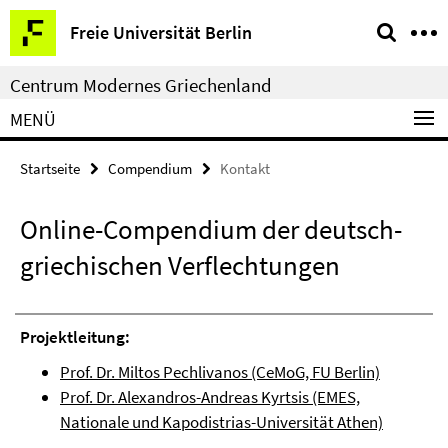
Springe
Service-
Freie Universität Berlin
direkt
Navigation
zu
Centrum Modernes Griechenland
Inhalt
MENÜ
Startseite
Compendium
Kontakt
Online-Compendium der deutsch-
griechischen Verflechtungen
Projektleitung:
Prof. Dr. Miltos Pechlivanos (CeMoG, FU Berlin)
Prof. Dr. Alexandros-Andreas Kyrtsis (EMES,
Nationale und Kapodistrias-Universität Athen)