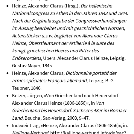
Heinze, Alexander Clarus (Hrsg.),
Der hellenische
Nationalcongress zu Athen in den Jahren 1843 und 1844:
Nach der Originalausgabe der Congressverhandlungen
im Auszug bearbeitet und mit geschichtlichen Notizen,
Actenstücken u.s.w. begleitet
von Alexander Clarus
Heinze, Oberstleutnant der Artillerie à la suite des
königl. griechischen Heeres und Ritter des
Erlöserordens
, Übers. Alexander Clarus Heinze, Leipzig,
Gustav Mayer, 1845.
Heinze, Alexander Clarus,
Dictionnaire portatif des
armes spéciales: Français-allemand
, Leipzig, B. G.
Teubner, 1846.
Ketzer, Jürgen, »Von Griechenland nach Heuersdorf:
Alexander Clarus Heinze (1806-1856)«, in
Von
Griechenland bis Heuersdorf. Sachsens 48er im Bornaer
Land
, Beucha, Sax-Verlag, 2003, 9–47.
Indexeintrag, »Heinze, Alexander Clarus (1806-1856)«, in:
Kalliope-Verbund
, http://kalliope-verbund.info/de/eac?