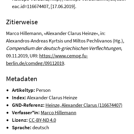
eac.id=116674407, [17.06.2019].
Zitierweise
Marco Hillemann, »Alexander Clarus Heinze«, in:
Alexandros-Andreas Kyrtsis und Miltos Pechlivanos (Hg.),
Compendium der deutsch-griechischen Verflechtungen
,
09.11.2019, URI:
https://www.cemog.fu-
berlin.de/comdeg/09112019
.
Metadaten
Artikeltyp:
Person
Index:
Alexander Clarus Heinze
GND-Referenz:
Heinze, Alexander Clarus (116674407)
Verfasser*in:
Marco Hillemann
Lizenz:
CC-BY-ND 4.0
Sprache:
deutsch