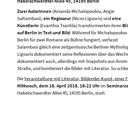
Habelschwerdter Allee 45, 14195 Berlin
Zwei Autorinnen
(Amanda Michalopoulou, Angie
Saltambasi),
ein Regisseur
(Nicos Ligouris) und
eine
Künstlerin
(Evanthia Tsantila) transformierten ihren
Bl
auf Berlin in Text und Bild
: Während für Michalopoulou
Berlin für zwei Romane als Bühne fungiert, verfasst
Salambasi gleich eine zeitgenössische Berliner Mytholog
Ligouris dokumentiert seine Reflexionen über das Wechsel
dokumentiert auch, allerdings mit Snapshots aus ihrem
Straße, und kombiniert die Bilder mit Literatur. So schlie
Die
Veranstaltung mit Literatur, Bildender Kunst, einer
Mittwoch, dem 18. April 2018, 18-21 Uhr
im
Seminarzen
Habelschwerdter Allee 45, 14195 Berlin, statt.