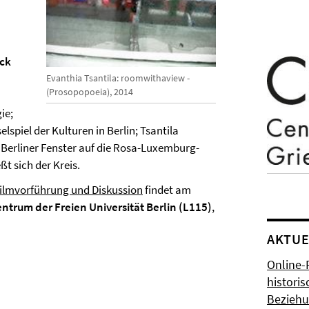
ick
Evanthia Tsantila: roomwithaview -
(Prosopopoeia), 2014
ie;
spiel der Kulturen in Berlin; Tsantila
 Berliner Fenster auf die Rosa-Luxemburg-
ßt sich der Kreis.
 Filmvorführung und Diskussion
findet am
trum der Freien Universität Berlin (L115)
,
AKTUE
Online-
histori
Bezieh