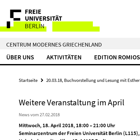
Springe
Service-
direkt
zu
Navigation
Inhalt
CENTRUM MODERNES GRIECHENLAND
ÜBER UNS
AKTIVITÄTEN
EDITION ROMIOS
Startseite
20.03.18, Buchvorstellung und Lesung mit Esthe
Weitere Veranstaltung im April
News vom 27.02.2018
Mittwoch, 18. April 2018, 18:00
–
21:00 Uhr
Seminarzentrum der Freien Universität Berlin (L115)
,