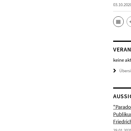
03.10.202
VERAN
keine ak
Übers
AUSSI
"Parado
Publiku
Friedri
29.01.202