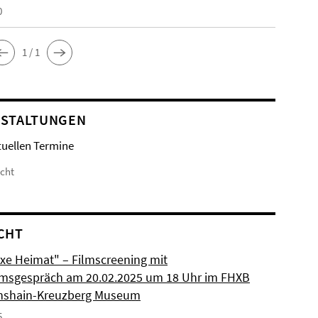
0
1 / 1
STALTUNGEN
tuellen Termine
icht
CHT
xe Heimat" – Filmscreening mit
msgespräch am 20.02.2025 um 18 Uhr im FHXB
chshain-Kreuzberg Museum
5