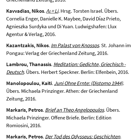
Kavvadias, Nikos
.
Λι = Li
. Hrsg. Torsten Israel. Übers.
Cornelia Enger, Danielle K. Maybee, David Díaz Prieto,
Agnieszka Surdyka und Di Yuan. Ludwigshafen: Llux
Agentur & Verlag, 2016.
Kazantzakis, Nikos
.
Im Palast von Knossos
. St. Johann im
Pongau: Verlag der Griechenland Zeitung, 2016.
Lambrou, Thanassis
.
Meditation: Gedichte, Griechisch -
Deutsch
. Übers. Herbert Speckner. Berlin: Elfenbein, 2016.
Manolopoulou, Kaiti
.
Juni Ohne Ernte: (Distomo 1944)
.
Übers. Michaela Prinzinger. Athen: der Griechenland
Zeitung, 2016.
Markaris, Petros
.
Brief an Theo Angelopoulos
. Übers.
Michaela Prinzinger. Offene Briefe. Berlin: Edition
Romiosini, 2016.
Markaris, Petros
.
Der Tod des Odysseus: Geschichten
.