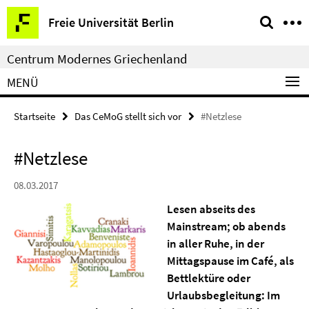
Springe
Service-
Freie Universität Berlin
direkt
Navigation
zu
Centrum Modernes Griechenland
Inhalt
MENÜ
Startseite
Das CeMoG stellt sich vor
#Netzlese
#Netzlese
08.03.2017
Lesen abseits des
Mainstream; ob abends
in aller Ruhe, in der
Mittagspause im Café, als
Bettlektüre oder
Urlaubsbegleitung: Im