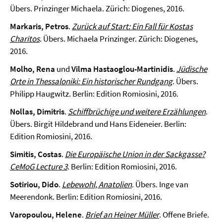
Übers. Prinzinger Michaela. Zürich: Diogenes, 2016.
Markaris, Petros
.
Zurück auf Start: Ein Fall für Kostas
Charitos
. Übers. Michaela Prinzinger. Zürich: Diogenes,
2016.
Molho, Rena
und
Vilma Hastaoglou-Martinidis
.
Jüdische
Orte in Thessaloniki: Ein historischer Rundgang
. Übers.
Philipp Haugwitz. Berlin: Edition Romiosini, 2016.
Nollas, Dimitris
.
Schiffbrüchige und weitere Erzählungen
.
Übers. Birgit Hildebrand und Hans Eideneier. Berlin:
Edition Romiosini, 2016.
Simitis, Costas
.
Die Europäische Union in der Sackgasse?
CeMoG Lecture 3
. Berlin: Edition Romiosini, 2016.
Sotiriou, Dido
.
Lebewohl, Anatolien
. Übers. Inge van
Meerendonk. Berlin: Edition Romiosini, 2016.
Varopoulou, Helene
.
Brief an Heiner Müller
. Offene Briefe.