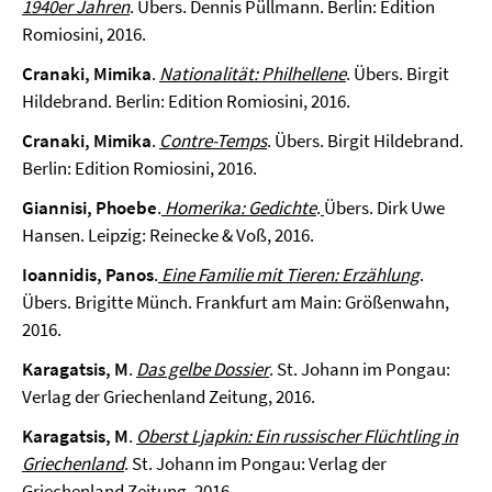
1940er Jahren
. Übers. Dennis Püllmann. Berlin: Edition
Romiosini, 2016.
Cranaki, Mimika
.
Nationalität: Philhellene
. Übers. Birgit
Hildebrand. Berlin: Edition Romiosini, 2016.
Cranaki, Mimika
.
Contre-Temps
. Übers. Birgit Hildebrand.
Berlin: Edition Romiosini, 2016.
Giannisi, Phoebe
.
Homerika: Gedichte
.
Übers. Dirk Uwe
Hansen. Leipzig: Reinecke & Voß, 2016.
Ioannidis, Panos
.
Eine Familie mit Tieren: Erzählung
.
Übers. Brigitte Münch. Frankfurt am Main: Größenwahn,
2016.
Karagatsis, M
.
Das gelbe Dossier
. St. Johann im Pongau:
Verlag der Griechenland Zeitung, 2016.
Karagatsis, M
.
Oberst Ljapkin: Ein russischer Flüchtling in
Griechenland
. St. Johann im Pongau: Verlag der
Griechenland Zeitung, 2016.