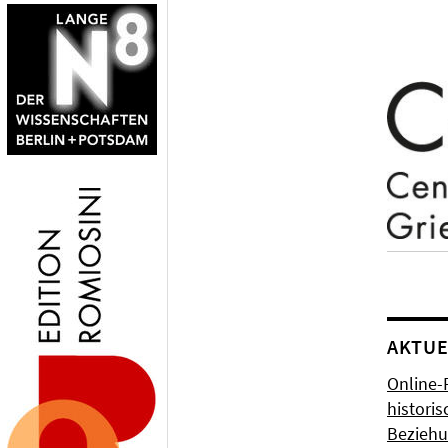
AKTUE
Online-
histori
Bezieh