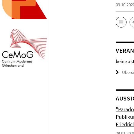
03.10.202
VERAN
keine ak
Übers
AUSSI
"Parado
Publiku
Friedri
29.01.202