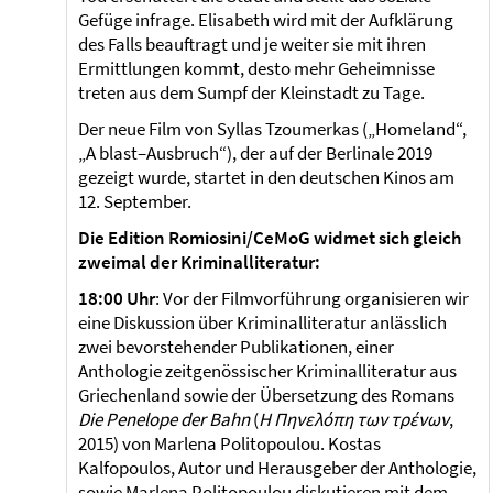
Gefüge infrage. Elisabeth wird mit der Aufklärung
des Falls beauftragt und je weiter sie mit ihren
Ermittlungen kommt, desto mehr Geheimnisse
treten aus dem Sumpf der Kleinstadt zu Tage.
Der neue Film von Syllas Tzoumerkas („Homeland“,
„A blast–Ausbruch“), der auf der Berlinale 2019
gezeigt wurde, startet in den deutschen Kinos am
12. September.
Die Edition Romiosini/CeMoG widmet sich gleich
zweimal der Kriminalliteratur:
18:00 Uhr
: Vor der Filmvorführung organisieren wir
eine Diskussion über Kriminalliteratur anlässlich
zwei bevorstehender Publikationen, einer
Anthologie zeitgenössischer Kriminalliteratur aus
Griechenland sowie der Übersetzung des Romans
Die Penelope der Bahn
(
Η Πηνελόπη των τρένων
,
2015) von Marlena Politopoulou. Kostas
Kalfopoulos, Autor und Herausgeber der Anthologie,
sowie Marlena Politopoulou diskutieren mit dem