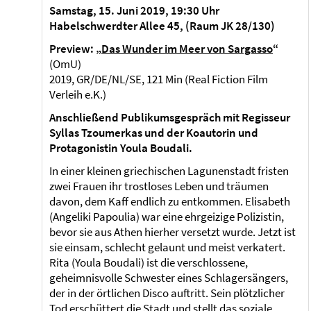
Samstag, 15. Juni
2019, 19:30 Uhr
Habelschwerdter Allee 45, (Raum JK 28/130)
Preview: „
Das Wunder im Meer von Sargasso
“
(OmU)
2019, GR/DE/NL/SE, 121 Min (Real Fiction Film
Verleih e.K.)
Anschließend Publikumsgespräch mit Regisseur
Syllas Tzoumerkas und der Koautorin und
Protagonistin Youla Boudali.
In einer kleinen griechischen Lagunenstadt fristen
zwei Frauen ihr trostloses Leben und träumen
davon, dem Kaff endlich zu entkommen. Elisabeth
(Angeliki Papoulia) war eine ehrgeizige Polizistin,
bevor sie aus Athen hierher versetzt wurde. Jetzt ist
sie einsam, schlecht gelaunt und meist verkatert.
Rita (Youla Boudali) ist die verschlossene,
geheimnisvolle Schwester eines Schlagersängers,
der in der örtlichen Disco auftritt. Sein plötzlicher
Tod erschüttert die Stadt und stellt das soziale