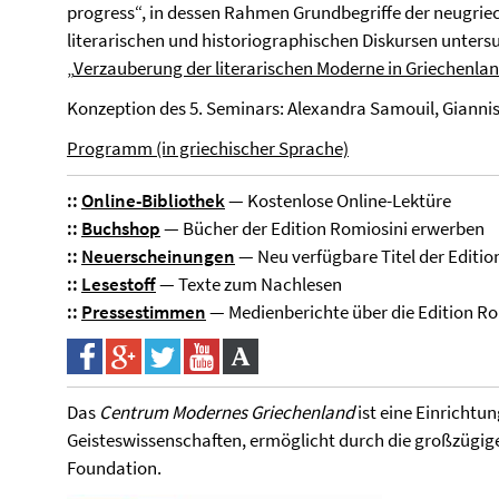
progress“, in dessen Rahmen Grundbegriffe der neugriec
literarischen und historiographischen Diskursen untersu
„
Verzauberung der literarischen Moderne in Griechenla
Konzeption des 5. Seminars: Alexandra Samouil, Gianni
Programm (in griechischer Sprache)
::
Online-Bibliothek
— Kostenlose Online-Lektüre
::
Buchshop
— Bücher der Edition Romiosini erwerben
::
Neuerscheinungen
— Neu verfügbare Titel der Editio
::
Lesestoff
— Texte zum Nachlesen
::
Pressestimmen
— Medienberichte über die Edition Ro
Das
Centrum Modernes Griechenland
ist eine Einrichtu
Geisteswissenschaften, ermöglicht durch die großzügig
Foundation.