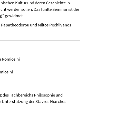
hischen Kultur und deren Geschichte in
cht werden sollen. Das fünfte Seminar ist der
nd
“ gewidmet.
s Papatheodorou und Miltos Pechlivanos
n Romiosini
miosini
ng des Fachbereichs Philosophie und
e Unterstützung der Stavros Niarchos