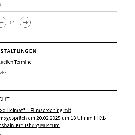
0
1 / 1
STALTUNGEN
tuellen Termine
icht
CHT
xe Heimat" – Filmscreening mit
msgespräch am 20.02.2025 um 18 Uhr im FHXB
chshain-Kreuzberg Museum
5