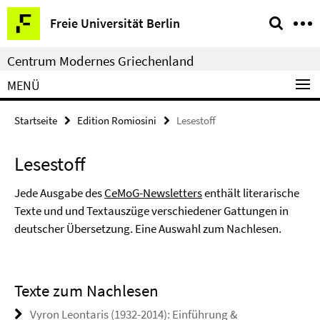
Springe
Service-
Freie Universität Berlin
direkt
Navigation
zu
Centrum Modernes Griechenland
Inhalt
MENÜ
Startseite
Edition Romiosini
Lesestoff
Lesestoff
Jede Ausgabe des
CeMoG-Newsletters
enthält literarische
Texte und und Textauszüge verschiedener Gattungen in
deutscher Übersetzung. Eine Auswahl zum Nachlesen.
Texte zum Nachlesen
Vyron Leontaris (1932-2014): Einführung &