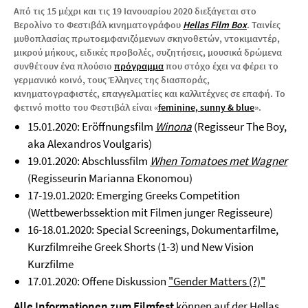
Από τις 15 μέχρι και τις 19 Ιανουαρίου 2020 διεξάγεται στο
Βερολίνο το Φεστιβάλ κινηματογράφου
Hellas Film Box
. Ταινίες
μυθοπλασίας πρωτοεμφανιζόμενων σκηνοθετών, ντοκιμαντέρ,
μικρού μήκους, ειδικές προβολές, συζητήσεις, μουσικά δρώμενα
συνθέτουν ένα πλούσιο
πρόγραμμα
που στόχο έχει να φέρει το
γερμανικό κοινό, τους Έλληνες της διασποράς,
κινηματογραφιστές, επαγγελματίες και καλλιτέχνες σε επαφή. Το
φετινό motto του Φεστιβάλ είναι «
feminine, sunny & blue
».
15.01.2020: Eröffnungsfilm
Winona
(Regisseur The Boy,
aka Alexandros Voulgaris)
19.01.2020: Abschlussfilm
When Tomatoes met Wagner
(Regisseurin Marianna Ekonomou)
17-19.01.2020: Emerging Greeks Competition
(Wettbewerbssektion mit Filmen junger Regisseure)
16-18.01.2020: Special Screenings, Dokumentarfilme,
Kurzfilmreihe Greek Shorts (1-3) und New Vision
Kurzfilme
17.01.2020: Offene Diskussion
"Gender Matters (?)"
Alle Informationen zum Filmfest
können auf der Hellas