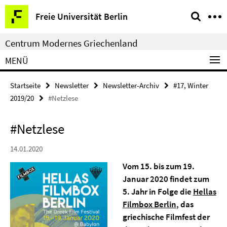
Springe
Service-
Freie Universität Berlin
direkt
Navigation
zu
Centrum Modernes Griechenland
Inhalt
MENÜ
Startseite
Newsletter
Newsletter-Archiv
#17, Winter
2019/20
#Netzlese
#Netzlese
14.01.2020
Vom 15. bis zum 19.
Januar 2020 findet zum
5. Jahr in Folge die
Hellas
Filmbox Berlin
, das
griechische Filmfest der