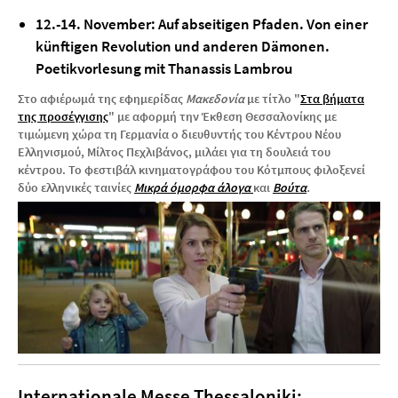
12.-14. November:
Auf abseitigen Pfaden. Von einer
künftigen Revolution und anderen Dämonen.
Poetikvorlesung mit Thanassis Lambrou
Στο αφιέρωμά της εφημερίδας
Μακεδονία
με τίτλο "
Στα βήματα
της προσέγγισης
" με αφορμή την Έκθεση Θεσσαλονίκης με
τιμώμενη χώρα τη Γερμανία ο διευθυντής του Κέντρου Νέου
Ελληνισμού, Μίλτος Πεχλιβάνος, μιλάει για τη δουλειά του
κέντρου. Το φεστιβάλ κινηματογράφου του Κότμπους φιλοξενεί
δύο ελληνικές ταινίες
Μικρά όμορφα άλογα
και
Bούτα
.
Internationale Messe Thessaloniki: