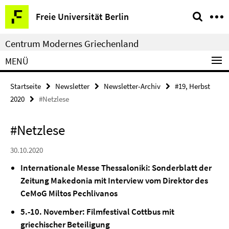
Springe
Service-
Freie Universität Berlin
direkt
Navigation
zu
Centrum Modernes Griechenland
Inhalt
MENÜ
Startseite
Newsletter
Newsletter-Archiv
#19, Herbst
2020
#Netzlese
#Netzlese
30.10.2020
Internationale Messe Thessaloniki:
Sonderblatt der
Zeitung Makedonia mit Interview vom Direktor des
CeMoG Miltos Pechlivanos
5.-10. November:
Filmfestival Cottbus mit
griechischer Beteiligung