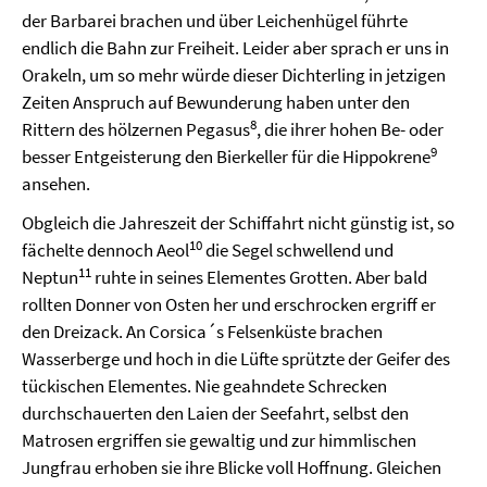
der Barbarei brachen und über Leichenhügel führte
endlich die Bahn zur Freiheit. Leider aber sprach er uns in
Orakeln, um so mehr würde dieser Dichterling in jetzigen
Zeiten Anspruch auf Bewunderung haben unter den
8
Rittern des hölzernen Pegasus
, die ihrer hohen Be- oder
9
besser Entgeisterung den Bierkeller für die Hippokrene
ansehen.
Obgleich die Jahreszeit der Schiffahrt nicht günstig ist, so
10
fächelte dennoch Aeol
die Segel schwellend und
11
Neptun
ruhte in seines Elementes Grotten. Aber bald
rollten Donner von Osten her und erschrocken ergriff er
den Dreizack. An Corsica´s Felsenküste brachen
Wasserberge und hoch in die Lüfte sprützte der Geifer des
tückischen Elementes. Nie geahndete Schrecken
durchschauerten den Laien der Seefahrt, selbst den
Matrosen ergriffen sie gewaltig und zur himmlischen
Jungfrau erhoben sie ihre Blicke voll Hoffnung. Gleichen