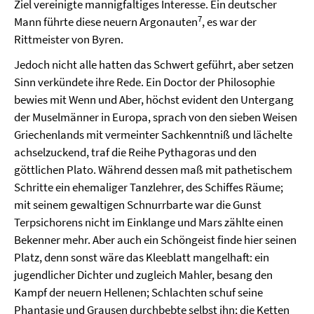
Ziel vereinigte mannigfaltiges Interesse. Ein deutscher
7
Mann führte diese neuern Argonauten
, es war der
Rittmeister von Byren.
Jedoch nicht alle hatten das Schwert geführt, aber setzen
Sinn verkündete ihre Rede. Ein Doctor der Philosophie
bewies mit Wenn und Aber, höchst evident den Untergang
der Muselmänner in Europa, sprach von den sieben Weisen
Griechenlands mit vermeinter Sachkenntniß und lächelte
achselzuckend, traf die Reihe Pythagoras und den
göttlichen Plato. Während dessen maß mit pathetischem
Schritte ein ehemaliger Tanzlehrer, des Schiffes Räume;
mit seinem gewaltigen Schnurrbarte war die Gunst
Terpsichorens nicht im Einklange und Mars zählte einen
Bekenner mehr. Aber auch ein Schöngeist finde hier seinen
Platz, denn sonst wäre das Kleeblatt mangelhaft: ein
jugendlicher Dichter und zugleich Mahler, besang den
Kampf der neuern Hellenen; Schlachten schuf seine
Phantasie und Grausen durchbebte selbst ihn; die Ketten