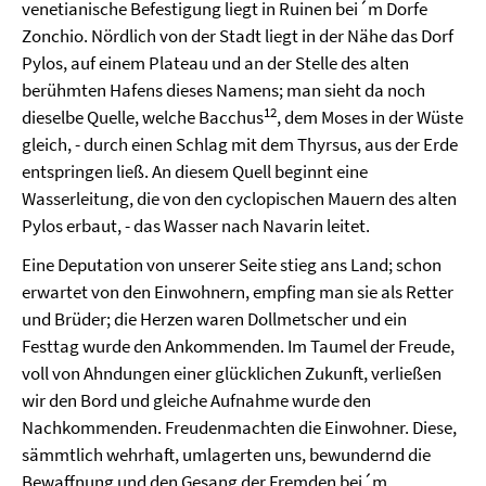
venetianische Befestigung liegt in Ruinen bei´m Dorfe
Zonchio. Nördlich von der Stadt liegt in der Nähe das Dorf
Pylos, auf einem Plateau und an der Stelle des alten
berühmten Hafens dieses Namens; man sieht da noch
12
dieselbe Quelle, welche Bacchus
, dem Moses in der Wüste
gleich, - durch einen Schlag mit dem Thyrsus, aus der Erde
entspringen ließ. An diesem Quell beginnt eine
Wasserleitung, die von den cyclopischen Mauern des alten
Pylos erbaut, - das Wasser nach Navarin leitet.
Eine Deputation von unserer Seite stieg ans Land; schon
erwartet von den Einwohnern, empfing man sie als Retter
und Brüder; die Herzen waren Dollmetscher und ein
Festtag wurde den Ankommenden. Im Taumel der Freude,
voll von Ahndungen einer glücklichen Zukunft, verließen
wir den Bord und gleiche Aufnahme wurde den
Nachkommenden. Freudenmachten die Einwohner. Diese,
sämmtlich wehrhaft, umlagerten uns, bewundernd die
Bewaffnung und den Gesang der Fremden bei´m