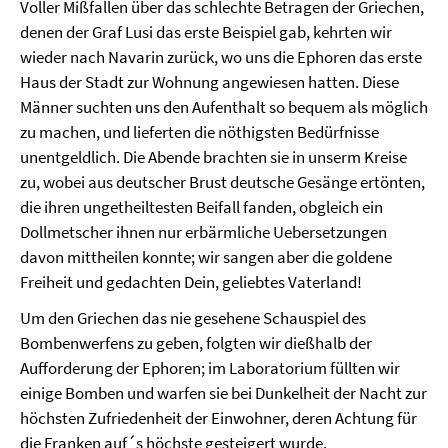
Voller Mißfallen über das schlechte Betragen der Griechen,
denen der Graf Lusi das erste Beispiel gab, kehrten wir
wieder nach Navarin zurück, wo uns die Ephoren das erste
Haus der Stadt zur Wohnung angewiesen hatten. Diese
Männer suchten uns den Aufenthalt so bequem als möglich
zu machen, und lieferten die nöthigsten Bedürfnisse
unentgeldlich. Die Abende brachten sie in unserm Kreise
zu, wobei aus deutscher Brust deutsche Gesänge ertönten,
die ihren ungetheiltesten Beifall fanden, obgleich ein
Dollmetscher ihnen nur erbärmliche Uebersetzungen
davon mittheilen konnte; wir sangen aber die goldene
Freiheit und gedachten Dein, geliebtes Vaterland!
Um den Griechen das nie gesehene Schauspiel des
Bombenwerfens zu geben, folgten wir dießhalb der
Aufforderung der Ephoren; im Laboratorium füllten wir
einige Bomben und warfen sie bei Dunkelheit der Nacht zur
höchsten Zufriedenheit der Einwohner, deren Achtung für
die Franken auf´s höchste gesteigert wurde.