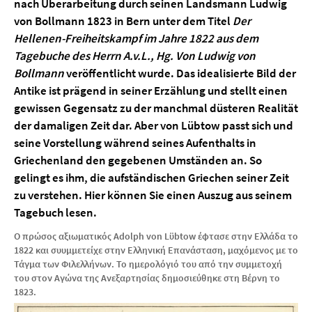
nach Überarbeitung durch seinen Landsmann Ludwig
von Bollmann 1823 in Bern unter dem Titel
Der
Hellenen-Freiheitskampf im Jahre 1822 aus dem
Tagebuche des Herrn A.v.L., Hg. Von Ludwig von
Bollmann
veröffentlicht wurde. Das idealisierte Bild der
Antike ist prägend in seiner Erzählung und stellt einen
gewissen Gegensatz zu der manchmal düsteren Realität
der damaligen Zeit dar. Aber von Lübtow passt sich und
seine Vorstellung während seines Aufenthalts in
Griechenland den gegebenen Umständen an. So
gelingt es ihm, die aufständischen Griechen seiner Zeit
zu verstehen. Hier können Sie einen Auszug aus seinem
Tagebuch lesen.
Ο πρώσος αξιωματικός Adolph von Lϋbtow έφτασε στην Ελλάδα το
1822 και συυμμετείχε στην Ελληνική Επανάσταση, μαχόμενος με το
Τάγμα των Φιλελλήνων. Το ημερολόγιό του από την συμμετοχή
του στον Αγώνα της Ανεξαρτησίας δημοσιεύθηκε στη Βέρνη το
1823.