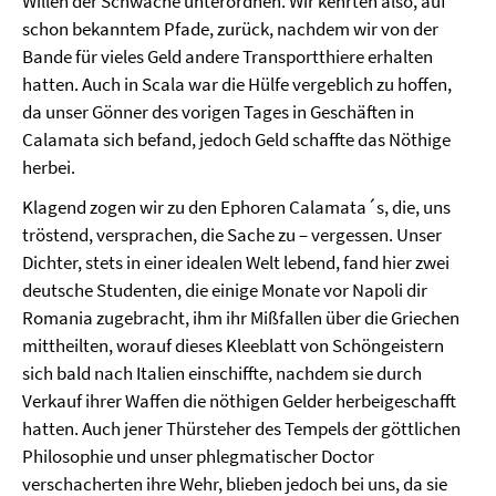
Willen der Schwäche unterordnen. Wir kehrten also, auf
schon bekanntem Pfade, zurück, nachdem wir von der
Bande für vieles Geld andere Transportthiere erhalten
hatten. Auch in Scala war die Hülfe vergeblich zu hoffen,
da unser Gönner des vorigen Tages in Geschäften in
Calamata sich befand, jedoch Geld schaffte das Nöthige
herbei.
Klagend zogen wir zu den Ephoren Calamata´s, die, uns
tröstend, versprachen, die Sache zu – vergessen. Unser
Dichter, stets in einer idealen Welt lebend, fand hier zwei
deutsche Studenten, die einige Monate vor Napoli dir
Romania zugebracht, ihm ihr Mißfallen über die Griechen
mittheilten, worauf dieses Kleeblatt von Schöngeistern
sich bald nach Italien einschiffte, nachdem sie durch
Verkauf ihrer Waffen die nöthigen Gelder herbeigeschafft
hatten. Auch jener Thürsteher des Tempels der göttlichen
Philosophie und unser phlegmatischer Doctor
verschacherten ihre Wehr, blieben jedoch bei uns, da sie