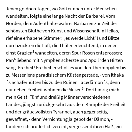
Jenen goldnen Tagen, wo Götter noch unter Menschen
wandelten, folgte eine lange Nacht der Barbarei. Vom
Norden, dem Aufenthalte wahrer Barbaren zur Zeit der
schönsten Blüthe von Kunst und Wissenschaft in Hellas, -
2
rief eine erhabene Stimme
: „es werde Licht“! und Blitze
durchzuckten die Luft, die Thäler erleuchtend, in denen
3
einst Grazien
wandelten, deren Spur Rosen entsprossen;
4
5
Pan
liebend mit Nymphen scherzte und Apoll
den Hirten
sang. Freiheit! Freiheit erscholl es von den Thermopylen bis
zu Messeniens paradisischem Küstengestade, - von Ithaka
´s Schäferhütten bis zu den Ruinen Lacedämon´s, denn
6
nur neben Freiheit wohnen die Musen
! Dorthin zig mich
mein Geist. Fünf und dreißig Männer verschiedenen
Landes, jüngst zurückgekehrt aus dem Kampfe der Freiheit
und der gräuelvollsten Tyrannei, auch gegenseitig
gewaffnet, - denn Vernichtung ja gebot der Dämon, -
fanden sich brüderlich vereint, vergessend ihren Haß; ein