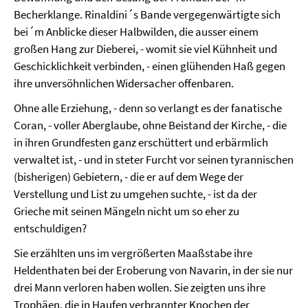
Becherklange. Rinaldini´s Bande vergegenwärtigte sich
bei´m Anblicke dieser Halbwilden, die ausser einem
großen Hang zur Dieberei, - womit sie viel Kühnheit und
Geschicklichkeit verbinden, - einen glühenden Haß gegen
ihre unversöhnlichen Widersacher offenbaren.
Ohne alle Erziehung, - denn so verlangt es der fanatische
Coran, - voller Aberglaube, ohne Beistand der Kirche, - die
in ihren Grundfesten ganz erschüttert und erbärmlich
verwaltet ist, - und in steter Furcht vor seinen tyrannischen
(bisherigen) Gebietern, - die er auf dem Wege der
Verstellung und List zu umgehen suchte, - ist da der
Grieche mit seinen Mängeln nicht um so eher zu
entschuldigen?
Sie erzählten uns im vergrößerten Maaßstabe ihre
Heldenthaten bei der Eroberung von Navarin, in der sie nur
drei Mann verloren haben wollen. Sie zeigten uns ihre
Trophäen, die in Haufen verbrannter Knochen der