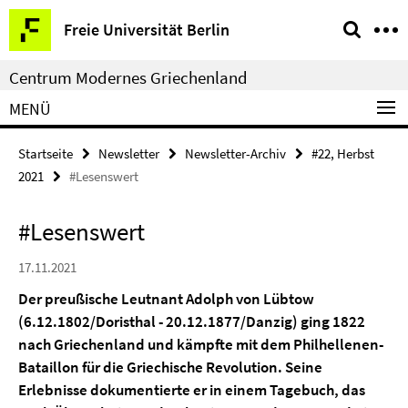
Springe
Service-
Freie Universität Berlin
direkt
Navigation
zu
Centrum Modernes Griechenland
Inhalt
MENÜ
Startseite
Newsletter
Newsletter-Archiv
#22, Herbst
2021
#Lesenswert
#Lesenswert
17.11.2021
Der preußische Leutnant Adolph von Lübtow
(6.12.1802/Doristhal - 20.12.1877/Danzig) ging 1822
nach Griechenland und kämpfte mit dem Philhellenen-
Bataillon für die Griechische Revolution. Seine
Erlebnisse dokumentierte er in einem Tagebuch, das