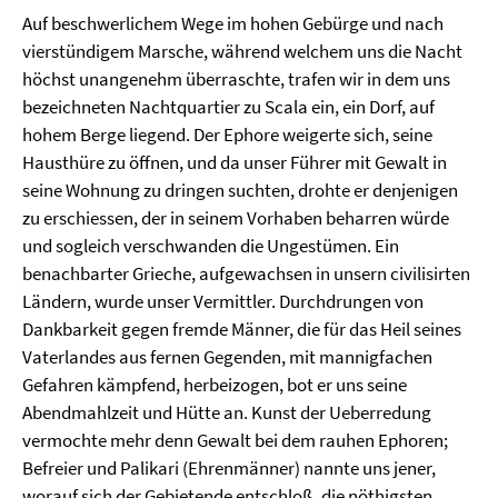
Auf beschwerlichem Wege im hohen Gebürge und nach
vierstündigem Marsche, während welchem uns die Nacht
höchst unangenehm überraschte, trafen wir in dem uns
bezeichneten Nachtquartier zu Scala ein, ein Dorf, auf
hohem Berge liegend. Der Ephore weigerte sich, seine
Hausthüre zu öffnen, und da unser Führer mit Gewalt in
seine Wohnung zu dringen suchten, drohte er denjenigen
zu erschiessen, der in seinem Vorhaben beharren würde
und sogleich verschwanden die Ungestümen. Ein
benachbarter Grieche, aufgewachsen in unsern civilisirten
Ländern, wurde unser Vermittler. Durchdrungen von
Dankbarkeit gegen fremde Männer, die für das Heil seines
Vaterlandes aus fernen Gegenden, mit mannigfachen
Gefahren kämpfend, herbeizogen, bot er uns seine
Abendmahlzeit und Hütte an. Kunst der Ueberredung
vermochte mehr denn Gewalt bei dem rauhen Ephoren;
Befreier und Palikari (Ehrenmänner) nannte uns jener,
worauf sich der Gebietende entschloß, die nöthigsten