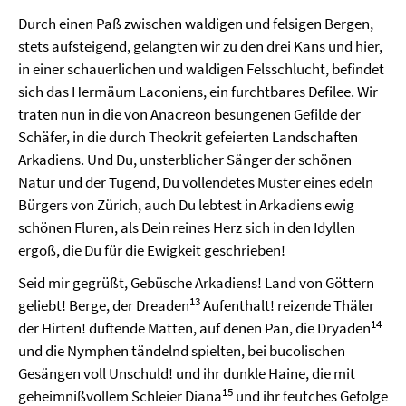
Durch einen Paß zwischen waldigen und felsigen Bergen,
stets aufsteigend, gelangten wir zu den drei Kans und hier,
in einer schauerlichen und waldigen Felsschlucht, befindet
sich das Hermäum Laconiens, ein furchtbares Defilee. Wir
traten nun in die von Anacreon besungenen Gefilde der
Schäfer, in die durch Theokrit gefeierten Landschaften
Arkadiens. Und Du, unsterblicher Sänger der schönen
Natur und der Tugend, Du vollendetes Muster eines edeln
Bürgers von Zürich, auch Du lebtest in Arkadiens ewig
schönen Fluren, als Dein reines Herz sich in den Idyllen
ergoß, die Du für die Ewigkeit geschrieben!
Seid mir gegrüßt, Gebüsche Arkadiens! Land von Göttern
13
geliebt! Berge, der Dreaden
Aufenthalt! reizende Thäler
14
der Hirten! duftende Matten, auf denen Pan, die Dryaden
und die Nymphen tändelnd spielten, bei bucolischen
Gesängen voll Unschuld! und ihr dunkle Haine, die mit
15
geheimnißvollem Schleier Diana
und ihr feutches Gefolge