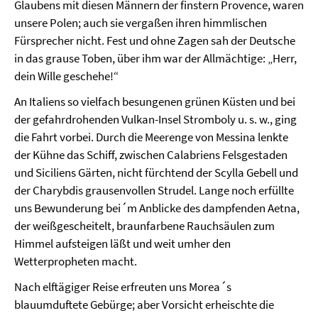
Glaubens mit diesen Männern der finstern Provence, waren
unsere Polen; auch sie vergaßen ihren himmlischen
Fürsprecher nicht. Fest und ohne Zagen sah der Deutsche
in das grause Toben, über ihm war der Allmächtige: „Herr,
dein Wille geschehe!“
An Italiens so vielfach besungenen grünen Küsten und bei
der gefahrdrohenden Vulkan-Insel Stromboly u. s. w., ging
die Fahrt vorbei. Durch die Meerenge von Messina lenkte
der Kühne das Schiff, zwischen Calabriens Felsgestaden
und Siciliens Gärten, nicht fürchtend der Scylla Gebell und
der Charybdis grausenvollen Strudel. Lange noch erfüllte
uns Bewunderung bei´m Anblicke des dampfenden Aetna,
der weißgescheitelt, braunfarbene Rauchsäulen zum
Himmel aufsteigen läßt und weit umher den
Wetterpropheten macht.
Nach elftägiger Reise erfreuten uns Morea´s
blauumduftete Gebürge; aber Vorsicht erheischte die