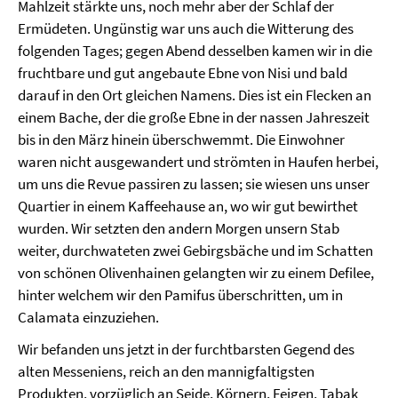
Mahlzeit stärkte uns, noch mehr aber der Schlaf der
Ermüdeten. Ungünstig war uns auch die Witterung des
folgenden Tages; gegen Abend desselben kamen wir in die
fruchtbare und gut angebaute Ebne von Nisi und bald
darauf in den Ort gleichen Namens. Dies ist ein Flecken an
einem Bache, der die große Ebne in der nassen Jahreszeit
bis in den März hinein überschwemmt. Die Einwohner
waren nicht ausgewandert und strömten in Haufen herbei,
um uns die Revue passiren zu lassen; sie wiesen uns unser
Quartier in einem Kaffeehause an, wo wir gut bewirthet
wurden. Wir setzten den andern Morgen unsern Stab
weiter, durchwateten zwei Gebirgsbäche und im Schatten
von schönen Olivenhainen gelangten wir zu einem Defilee,
hinter welchem wir den Pamifus überschritten, um in
Calamata einzuziehen.
Wir befanden uns jetzt in der furchtbarsten Gegend des
alten Messeniens, reich an den mannigfaltigsten
Produkten, vorzüglich an Seide, Körnern, Feigen, Tabak