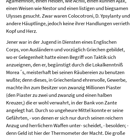
Agamemnon, einen Helden, wie Achill, einen kühnen Ajax,
einen Weisen wie Nestor und einen listigen und biegsamen
Ulysses gesucht. Zwar waren Colocotroni, D. Ypsylanty und
andere Häuptlinge, jedoch keine ihrer Handlungen verrieth
Kopf und Herz.
Jener war in der Jugend in Diensten eines Englischen
Corps, von Ausländern und vorzüglich Griechen gebildet,
wo er Gelegenheit hatte einen Begriff von Taktik sich
anzueignen, den er, begünstigt durch die Lokalkenntniß
Morea´s, meisterhaft bei seinen Räubereien zu benutzen
wußte; denn dieses, in Griechenland ehrenvolle, Gewerbe,
machte ihn zum Besitzer von zwanzig Millionen Piaster
(den Piaster zu zwei und zwanzig und einen halben
Kreuzer,) die er wohl verwahrt, in der Bank von Zante
angelegt hat. Durch so ungeheure Mittel konnte er seine
Gefährten, - von denen er sich nur durch seinen reichern
Anzug und herrlichern Waffen unter- scheidet, - besolden; -
denn Geld ist hier der Thermometer der Macht. Die große