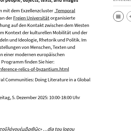
 of people, objects, texts, and images
 mit dem Exzellenzcluster „
Temporal
 an der
Freien Universität
organisierte
rschung auf den Kontakt zwischen dem Westen
im Kontext der kulturellen Mobilität und der
eln und Ideologie, Rhetorik und Politik. Im
stellungen von Menschen, Texten und
tion einer modernen europäischen
 Programm finden Sie hier:
ference-relics-of-byzantium.html
al Communities: Doing Literature in a Global
eitag, 5. Dezember 2025: 10:00-18:00 Uhr
τοῦ
λόγου
ἐμβριθῶς
» …dia tou logou