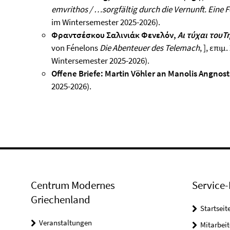
emvrithos / …sorgfältig durch die Vernunft. Eine Fe
im Wintersemester 2025-2026).
Φραντσέσκου Σαλινιάκ Φενελόν,
Αι
τύχαι
του
Τ
von Fénelons
Die Abenteuer des Telemach
, ], επιμ.
Wintersemester 2025-2026).
Offene Briefe: Martin Vöhler an Manolis Angnost
2025-2026).
Centrum Modernes
Service-
Griechenland
Startseit
Veranstaltungen
Mitarbeit