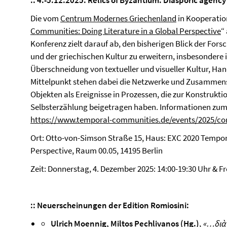
:: 4.-5.12.2025: Relics of Byzantium. Diasporic agency
Die vom
Centrum Modernes Griechenland
in Kooperation
Communities: Doing Literature in a Global Perspective
“
Konferenz zielt darauf ab, den bisherigen Blick der Fo
und der griechischen Kultur zu erweitern, insbesondere 
Überschneidung von textueller und visueller Kultur, Hand
Mittelpunkt stehen dabei die Netzwerke und Zusammen
Objekten als Ereignisse in Prozessen, die zur Konstruk
Selbsterzählung beigetragen haben. Informationen zum
https://www.temporal-communities.de/events/2025/con
Ort: Otto-von-Simson Straße 15, Haus: EXC 2020 Tempor
Perspective, Raum 00.05, 14195 Berlin
Zeit: Donnerstag, 4. Dezember 2025: 14:00-19:30 Uhr & Fr
:: Neuerscheinungen der Edition Romiosini:
Ulrich Moennig, Miltos Pechlivanos (Hg.)
,
«…
διὰ