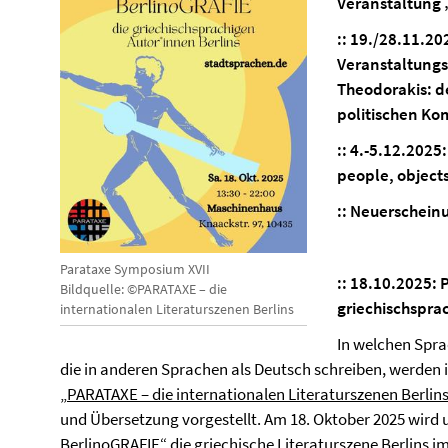
Veranstaltung
::
19./28.11.20
Veranstaltungs
Theodorakis: d
politischen Ko
::
4.-5.12.2025:
people, objects
:: Neuerschein
Parataxe Symposium XVII
::
18.10.2025:
Bildquelle: ©PARATAXE – die
griechischspra
internationalen Literaturszenen Berlins
In welchen Spra
die in anderen Sprachen als Deutsch schreiben, werden
„
PARATAXE – die internationalen Literaturszenen Berlin
und Übersetzung vorgestellt. Am 18. Oktober 2025 wird u
BerlinoGRAFIE
“ die griechische Literaturszene Berlins 