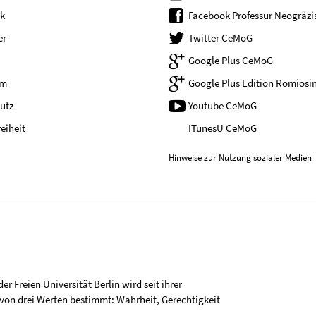
k
Facebook Professur Neogräzis
er
Twitter CeMoG
Google Plus CeMoG
um
Google Plus Edition Romiosin
utz
Youtube CeMoG
reiheit
ITunesU CeMoG
Hinweise zur Nutzung sozialer Medien
r Freien Universität Berlin wird seit ihrer
on drei Werten bestimmt: Wahrheit, Gerechtigkeit