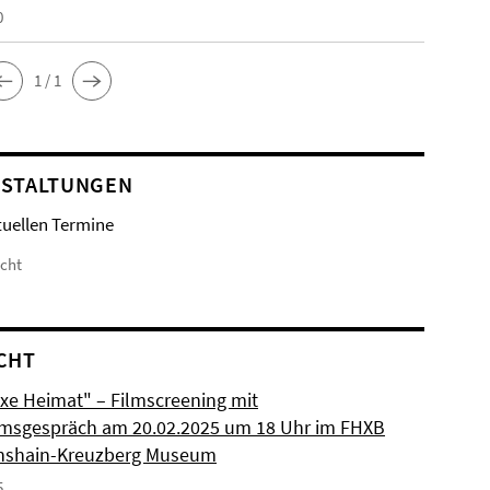
0
1 / 1
STALTUNGEN
tuellen Termine
icht
CHT
xe Heimat" – Filmscreening mit
msgespräch am 20.02.2025 um 18 Uhr im FHXB
chshain-Kreuzberg Museum
5