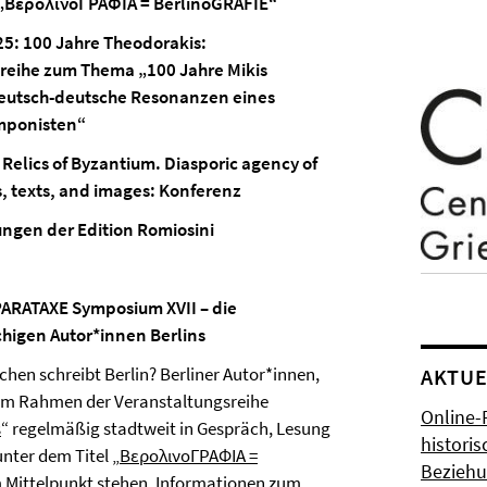
 „ΒερολινοΓΡΑΦΙA = BerlinoGRAFIE“
25: 100 Jahre Theodorakis:
reihe zum Thema „100 Jahre Mikis
eutsch-deutsche Resonanzen eines
mponisten“
 Relics of Byzantium. Diasporic agency of
, texts, and images:
Konferenz
ungen der Edition Romiosini
PARATAXE Symposium XVII
– die
chigen Autor*innen Berlins
chen schreibt Berlin? Berliner Autor*innen,
AKTUE
 im Rahmen der Veranstaltungsreihe
Online-
s
“ regelmäßig stadtweit in Gespräch, Lesung
histori
nter dem Titel „
ΒερολινοΓΡΑΦΙA =
Bezieh
im Mittelpunkt stehen. Informationen zum