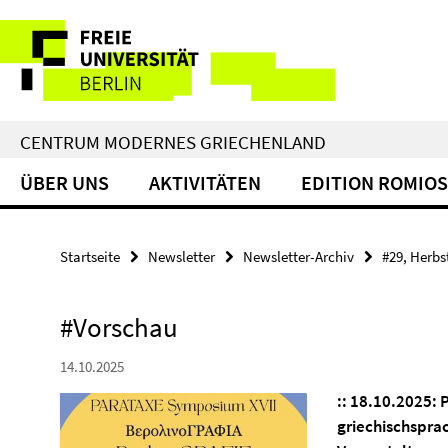
Springe
Service-
direkt
zu
Navigation
Inhalt
CENTRUM MODERNES GRIECHENLAND
ÜBER UNS
AKTIVITÄTEN
EDITION ROMIOS
Startseite
Newsletter
Newsletter-Archiv
#29, Herbs
#Vorschau
14.10.2025
::
18.10.2025:
griechischspra