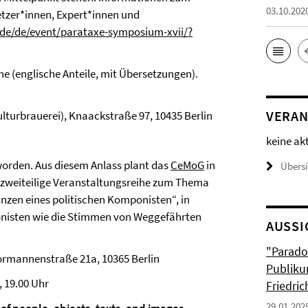
03.10.202
tzer*innen, Expert*innen und
.de/de/event/parataxe-symposium-xvii/?
e (englische Anteile, mit Übersetzungen).
VERAN
ulturbrauerei), Knaackstraße 97, 10435 Berlin
keine ak
worden. Aus diesem Anlass plant das
CeMoG
in
Übers
 zweiteilige Veranstaltungsreihe zum Thema
nzen eines politischen Komponisten“, in
ponisten wie die Stimmen von Weggefährten
AUSSI
"Parado
Normannenstraße 21a, 10365 Berlin
Publiku
, 19.00 Uhr
Friedri
29.01.202