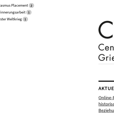
rasmus Placement
2
rinnerungsarbeit
1
ster Weltkrieg
1
AKTUE
Online-
histori
Bezieh