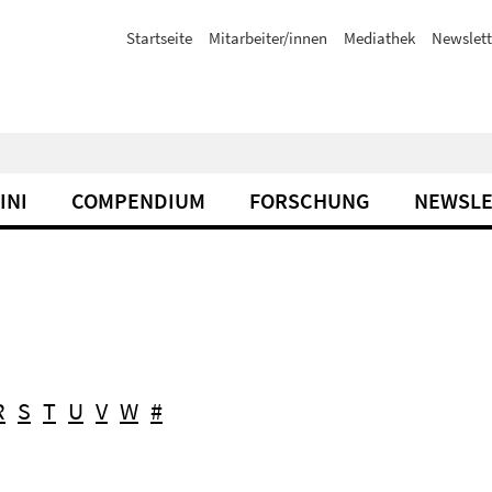
Startseite
Mitarbeiter/innen
Mediathek
Newslett
INI
COMPENDIUM
FORSCHUNG
NEWSLE
R
S
T
U
V
W
#