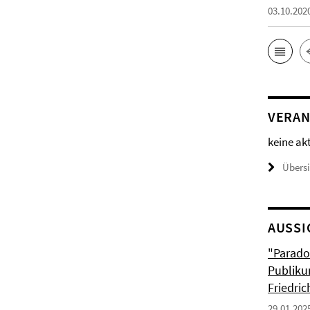
03.10.202
VERAN
keine ak
Übers
AUSSI
"Parado
Publiku
Friedri
29.01.202