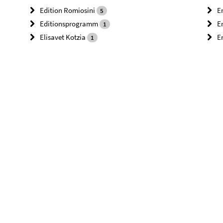
Edition Romiosini
E
5
Editionsprogramm
E
1
Elisavet Kotzia
Er
1