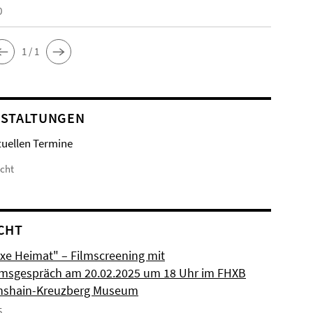
0
1 / 1
STALTUNGEN
tuellen Termine
icht
CHT
xe Heimat" – Filmscreening mit
msgespräch am 20.02.2025 um 18 Uhr im FHXB
chshain-Kreuzberg Museum
5