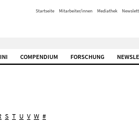
Startseite
Mitarbeiter/innen
Mediathek
Newslett
INI
COMPENDIUM
FORSCHUNG
NEWSLE
R
S
T
U
V
W
#