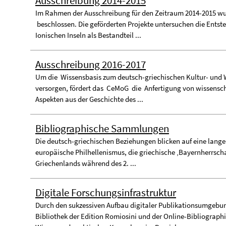
Ausschreibung 2014-2015
Im Rahmen der Ausschreibung für den Zeitraum 2014-2015 wu
beschlossen. Die geförderten Projekte untersuchen die Entste
Ionischen Inseln als Bestandteil ...
Ausschreibung 2016-2017
Um die Wissensbasis zum deutsch-griechischen Kultur- und W
versorgen, fördert das CeMoG die Anfertigung von wissenscha
Aspekten aus der Geschichte des ...
Bibliographische Sammlungen
Die deutsch-griechischen Beziehungen blicken auf eine lange
europäische Philhellenismus, die griechische ‚Bayernherrschaf
Griechenlands während des 2. ...
Digitale Forschungsinfrastruktur
Durch den sukzessiven Aufbau digitaler Publikationsumgebu
Bibliothek der Edition Romiosini und der Online-Bibliograph