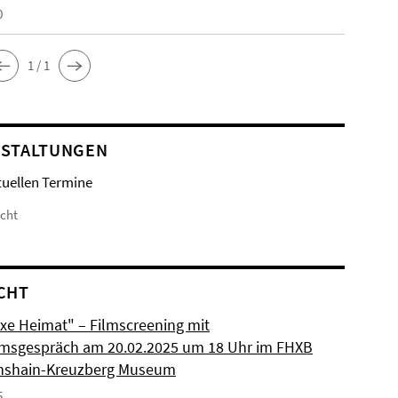
0
1 / 1
STALTUNGEN
tuellen Termine
icht
CHT
xe Heimat" – Filmscreening mit
msgespräch am 20.02.2025 um 18 Uhr im FHXB
chshain-Kreuzberg Museum
5