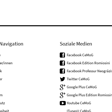
Navigation
Soziale Medien
e
Facebook CeMoG
er/innen
Facebook Edition Romiosini
k
Facebook Professur Neogräzis
er
Twitter CeMoG
Google Plus CeMoG
um
Google Plus Edition Romiosin
utz
Youtube CeMoG
reiheit
ITunesU CeMoG