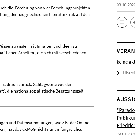
03.10.202
rde die Förderung von vier Forschungsprojekten
hung der neugriechischen Literaturkritik auf den
issenstransfer mit Inhalten und Ideen zu
VERAN
ftlichen Arbeiten , die sich mit verschiedenen
keine ak
Übers
 Tradition zurück. Schlagworte wie der
t‘, die nationalsozialistische Besatzungszeit
AUSSI
"Parado
Publiku
ngen und Datensammlungen, wie z.B. der Online-
Friedri
ien , hat das CeMoG nicht nur umfangreiches
29.01.202