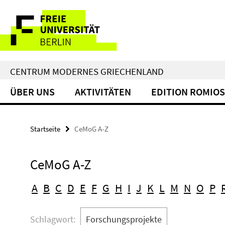
Springe
Service-
direkt
zu
Navigation
Inhalt
CENTRUM MODERNES GRIECHENLAND
ÜBER UNS
AKTIVITÄTEN
EDITION ROMIOS
Startseite
CeMoG A-Z
CeMoG A-Z
A
B
C
D
E
F
G
H
I
J
K
L
M
N
O
P
Schlagwort:
Forschungsprojekte