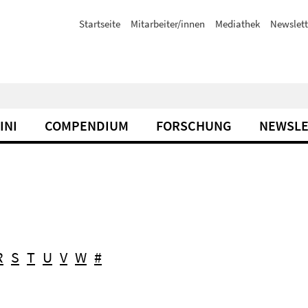
Startseite
Mitarbeiter/innen
Mediathek
Newslett
INI
COMPENDIUM
FORSCHUNG
NEWSLE
R
S
T
U
V
W
#