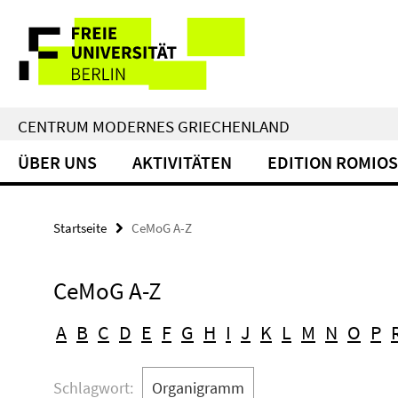
Springe
Service-
direkt
zu
Navigation
Inhalt
CENTRUM MODERNES GRIECHENLAND
ÜBER UNS
AKTIVITÄTEN
EDITION ROMIOS
Startseite
CeMoG A-Z
CeMoG A-Z
A
B
C
D
E
F
G
H
I
J
K
L
M
N
O
P
Schlagwort:
Organigramm