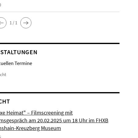
0
1 / 1
STALTUNGEN
tuellen Termine
icht
CHT
xe Heimat" – Filmscreening mit
msgespräch am 20.02.2025 um 18 Uhr im FHXB
chshain-Kreuzberg Museum
5