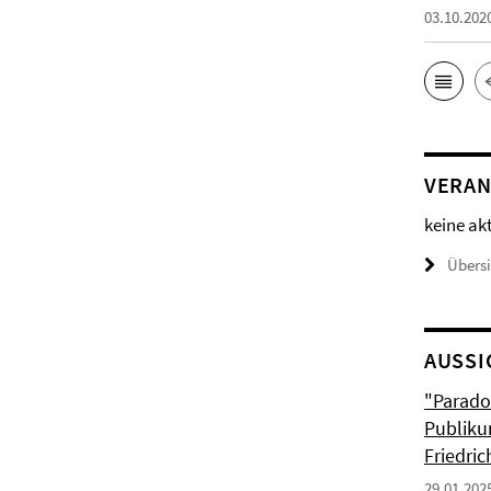
03.10.202
VERAN
keine ak
Übers
AUSSI
"Parado
Publiku
Friedri
29.01.202