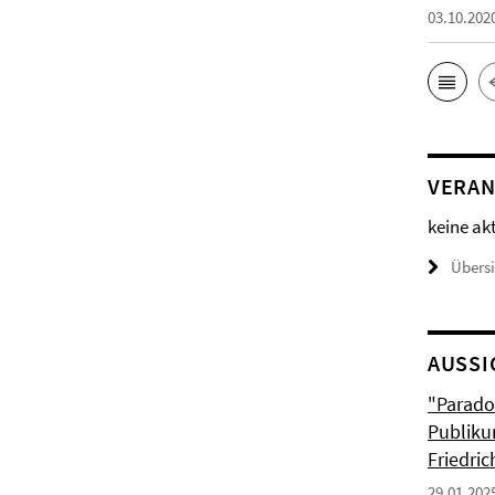
03.10.202
VERAN
keine ak
Übers
AUSSI
"Parado
Publiku
Friedri
29.01.202