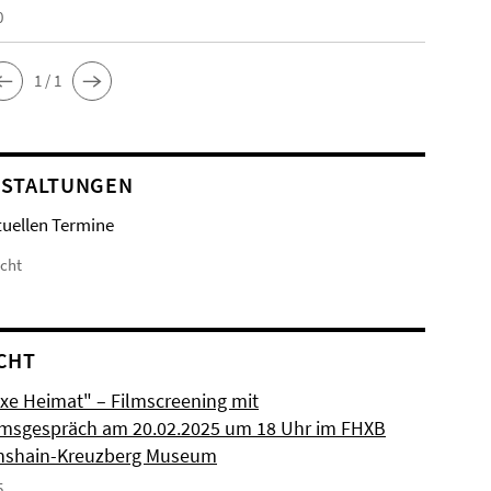
0
1 / 1
STALTUNGEN
tuellen Termine
icht
CHT
xe Heimat" – Filmscreening mit
msgespräch am 20.02.2025 um 18 Uhr im FHXB
chshain-Kreuzberg Museum
5