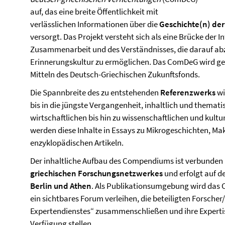
auf, das eine breite Öffentlichkeit mit
verlässlichen Informationen über die
Geschichte(n) der
versorgt. Das Projekt versteht sich als eine Brücke der 
Zusammenarbeit und des Verständnisses, die darauf abz
Erinnerungskultur zu ermöglichen. Das ComDeG wird ge
Mitteln des Deutsch-Griechischen Zukunftsfonds.
Die Spannbreite des zu entstehenden
Referenzwerks
wi
bis in die jüngste Vergangenheit, inhaltlich und themati
wirtschaftlichen bis hin zu wissenschaftlichen und kultu
werden diese Inhalte in Essays zu Mikrogeschichten, M
enzyklopädischen Artikeln.
Der inhaltliche Aufbau des Compendiums ist verbunden 
griechischen Forschungsnetzwerkes
und erfolgt auf d
Berlin und Athen
. Als Publikationsumgebung wird da
ein sichtbares Forum verleihen, die beteiligten Forscher/
Expertendienstes“ zusammenschließen und ihre Expertis
Verfügung stellen.