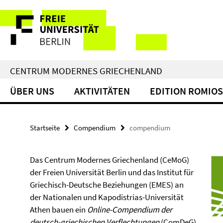
Springe
Service-
direkt
zu
Navigation
Inhalt
CENTRUM MODERNES GRIECHENLAND
ÜBER UNS
AKTIVITÄTEN
EDITION ROMIOS
Startseite
Compendium
compendium
Das Centrum Modernes Griechenland (CeMoG)
der Freien Universität Berlin und das Institut für
Griechisch-Deutsche Beziehungen (EMES) an
der Nationalen und Kapodistrias-Universität
Athen bauen ein
Online-Compendium der
deutsch-griechischen Verflechtungen
(ComDeG)