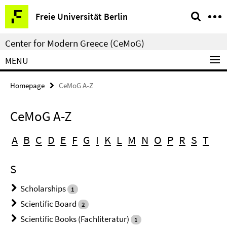
Springe
Service
Freie Universität Berlin
direkt
Navigation
zu
Center for Modern Greece (CeMoG)
Inhalt
MENU
Homepage
CeMoG A-Z
CeMoG A-Z
A
B
C
D
E
F
G
I
K
L
M
N
O
P
R
S
T
S
Scholarships
1
Scientific Board
2
Scientific Books (Fachliteratur)
1