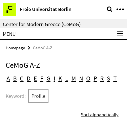
Springe
Service
Freie Universität Berlin
direkt
Navigation
zu
Center for Modern Greece (CeMoG)
Inhalt
MENU
Homepage
CeMoG A-Z
CeMoG A-Z
A
B
C
D
E
F
G
I
K
L
M
N
O
P
R
S
T
Keyword:
Profile
Sort alphabetically