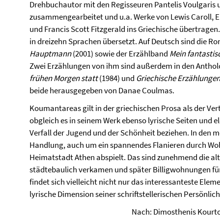
Drehbuchautor mit den Regisseuren Pantelis Voulgaris
zusammengearbeitet und u.a. Werke von Lewis Caroll, E
und Francis Scott Fitzgerald ins Griechische übertrag
in dreizehn Sprachen übersetzt. Auf Deutsch sind die 
Hauptmann
(2001) sowie der Erzählband
Mein fantastis
Zwei Erzählungen von ihm sind außerdem in den Antho
frühen Morgen statt
(1984) und
Griechische Erzählungen
beide herausgegeben von Danae Coulmas.
Koumantareas gilt in der griechischen Prosa als der Ver
obgleich es in seinem Werk ebenso lyrische Seiten und e
Verfall der Jugend und der Schönheit beziehen. In den m
Handlung, auch um ein spannendes Flanieren durch Wohn
Heimatstadt Athen abspielt. Das sind zunehmend die alte
städtebaulich verkamen und später Billigwohnungen für 
findet sich vielleicht nicht nur das interessanteste Elem
lyrische Dimension seiner schriftstellerischen Persönlich
Nach: Dimosthenis Kourt