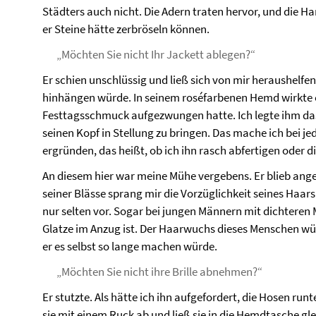
Städters auch nicht. Die Adern traten hervor, und die H
er Steine hätte zerbröseln können.
„Möchten Sie nicht Ihr Jackett ablegen?“
Er schien unschlüssig und ließ sich von mir heraushelfen
hinhängen würde. In seinem roséfarbenen Hemd wirkte 
Festtagsschmuck aufgezwungen hatte. Ich legte ihm da
seinen Kopf in Stellung zu bringen. Das mache ich bei 
ergründen, das heißt, ob ich ihn rasch abfertigen oder d
An diesem hier war meine Mühe vergebens. Er blieb an
seiner Blässe sprang mir die Vorzüglichkeit seines Haa
nur selten vor. Sogar bei jungen Männern mit dichteren
Glatze im Anzug ist. Der Haarwuchs dieses Menschen wü
er es selbst so lange machen würde.
„Möchten Sie nicht ihre Brille abnehmen?“
Er stutzte. Als hätte ich ihn aufgefordert, die Hosen runt
sie mit einem Ruck ab und ließ sie in die Hemdtasche gl