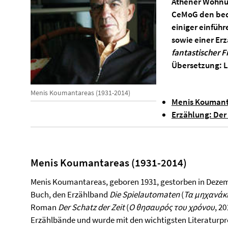
Athener Wohnun
CeMoG den bed
einiger einfüh
sowie einer Er
fantastischer F
Übersetzung: L
Menis Koumantareas (1931-2014)
Menis Koumant
Erzählung: Der
Menis Koumantareas (1931-2014)
Menis Koumantareas, geboren 1931, gestorben in Dezembe
Buch, den Erzählband
Die Spielautomaten
(
Τα
μηχανάκ
Roman
Der Schatz der Zeit
(
Ο
θησαυρός
του
χρόνου
, 2
Erzählbände und wurde mit den wichtigsten Literaturpr