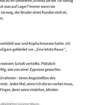
al zu ihr umdrehte, schloss sie die Tür hastig
nst was auf Lager? Immer wenn sie
sie weg, der Bruder eines Kunden eintrat,
en.
h verkühlt war und Kopfschmerzen hatte. Ich
tigam gekleidet vor. „Eine letzte Rasur“,
f meinem Schoß vertiefte. Plötzlich
äftig, wie von einer Zypresse geworfen.
ürrahmen – einen Angestellten des
renzt. Jedes Mal, wenn ich daran vorbei muss,
nger, denn seine violetten, blinden
zgekleideten jungen Mann.