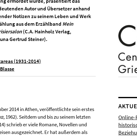
g ermordet wurde, präsentiert das
eutenden Autor und Übersetzer anhand
render Notizen zu seinem Leben und Werk
zählung aus dem Erzählband
Mein
risiersalon
(C.A. Hainholz Verlag,
una Gertrud Steiner).
areas (1931-2014)
 Blasse
AKTUE
r 2014 in Athen, veröffentlichte sein erstes
ια
, 1962). Seitdem und bis zu seinem letzten
Online-
014) schrieb er viele Romane, Novellen und
histori
eisen ausgezeichnet. Er hat außerdem als
Bezieh