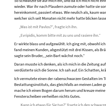
So schwatzte sie auf mich ein, und da ich mich nicht einm
wieder. War ihr nach Plaudern zumute oder hatte sie so
hereinkommt, passiert etwas. Wie neulich als, kaum war 
welcher sich seit Monaten nicht mehr hatte blicken lass
„Was ist mit Pavlos?“, fragte ich ihn.
„Evripidis, komm bitte mit zu uns und rasiere ihn.“
Er wirkte blass und aufgewühlt. Ich ging mit, obwohl ic
fand meinen Kunden, abgestützt mit drei Kissen, als Bräu
sagte sein Bruder, „sein Bart wächst noch.“
Daran musste ich denken, als ich mich in die Zeitung au
verdüsterte sich die Sonne. Ich sah auf. Ein Schatten, kr
Ich vermutete einen der rabenschwarzen Gestalten im T
Bestattungsinstituts, das gleichfalls an meinen Laden g
mache ich einen Bogen darum herum und kreuze meine Fi
Fensterscheiben verheißen nichts Gutes.
„Kann ich etwas für Sie tun?“ fragte ich den schwar