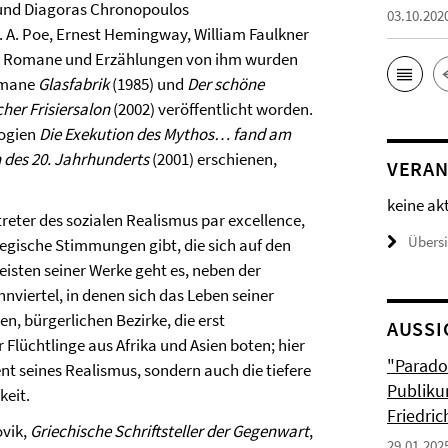
 und Diagoras Chronopoulos
03.10.202
. A. Poe, Ernest Hemingway, William Faulkner
en. Romane und Erzählungen von ihm wurden
Romane
Glasfabrik
(1985) und
Der schöne
cher Frisiersalon
(2002) veröffentlicht worden.
logien
Die Exekution des Mythos… fand am
 des 20. Jahrhunderts
(2001) erschienen,
VERAN
keine ak
treter des sozialen Realismus par excellence,
Übers
legische Stimmungen gibt, die sich auf den
eisten seiner Werke geht es, neben der
viertel, in denen sich das Leben seiner
n, bürgerlichen Bezirke, die erst
AUSSI
Flüchtlinge aus Afrika und Asien boten; hier
"Parado
ent seines Realismus, sondern auch die tiefere
Publiku
keit.
Friedri
ovik,
Griechische Schriftsteller der Gegenwart
,
29.01.202