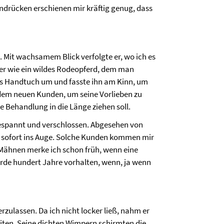
andrücken erschienen mir kräftig genug, dass
. Mit wachsamem Blick verfolgte er, wo ich es
er wie ein wildes Rodeopferd, dem man
s Handtuch um und fasste ihn am Kinn, um
jedem neuen Kunden, um seine Vorlieben zu
ie Behandlung in die Länge ziehen soll.
gespannt und verschlossen. Abgesehen von
rs sofort ins Auge. Solche Kunden kommen mir
 Mähnen merke ich schon früh, wenn eine
rde hundert Jahre vorhalten, wenn, ja wenn
erzulassen. Da ich nicht locker ließ, nahm er
eiten. Seine dichten Wimpern schirmten die