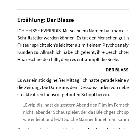
Erzählung: Der Blasse
ICH HEISSE EVRIPIDIS. Mit so einem Namen hat man es sch
Schriftsteller werden können. Es tut den Menschen gut,
Friseur spricht sich’s leichter als mit einem Psychoanal
Kunden zu. Allmählich habe ich gelernt, ihre Geschich
Haareschneiden hilft, denn es entkrampft die Seele.
DER BLASS
Es war ein stickig heißer Mittag. Ich hatte gerade keine
die Zeitung. Die Dame aus dem Dessous-Laden von nebena
steckte ihren fuchsrot getönten Schopf herein.
„Evripidis, hast du gestern Abend den Film im Ferns
nicht, aber der Schauspieler, der das Bleichgesicht s
wie er leibt und lebt! Solche Männer findet man kaum