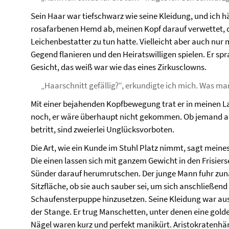
Sein Haar war tiefschwarz wie seine Kleidung, und ich 
rosafarbenen Hemd ab, meinen Kopf darauf verwettet, 
Leichenbestatter zu tun hatte. Vielleicht aber auch nur 
Gegend flanieren und den Heiratswilligen spielen. Er spr
Gesicht, das weiß war wie das eines Zirkusclowns.
„Haarschnitt gefällig?“, erkundigte ich mich. Was man
Mit einer bejahenden Kopfbewegung trat er in meinen L
noch, er wäre überhaupt nicht gekommen. Ob jemand au
betritt, sind zweierlei Unglücksvorboten.
Die Art, wie ein Kunde im Stuhl Platz nimmt, sagt meine
Die einen lassen sich mit ganzem Gewicht in den Frisie
Sünder darauf herumrutschen. Der junge Mann fuhr zunä
Sitzfläche, ob sie auch sauber sei, um sich anschließend
Schaufensterpuppe hinzusetzen. Seine Kleidung war au
der Stange. Er trug Manschetten, unter denen eine golde
Nägel waren kurz und perfekt manikürt. Aristokratenhä