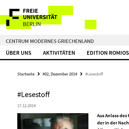
Springe
Service-
direkt
zu
Navigation
Inhalt
CENTRUM MODERNES GRIECHENLAND
ÜBER UNS
AKTIVITÄTEN
EDITION ROMIOS
Startseite
#02, Dezember 2014
#Lesestoff
#Lesestoff
17.12.2014
Aus Anlass des
der in der Nac