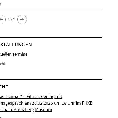
0
1 / 1
STALTUNGEN
tuellen Termine
icht
CHT
xe Heimat" – Filmscreening mit
msgespräch am 20.02.2025 um 18 Uhr im FHXB
chshain-Kreuzberg Museum
5