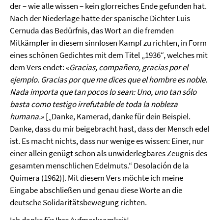
der – wie alle wissen – kein glorreiches Ende gefunden hat.
Nach der Niederlage hatte der spanische Dichter Luis
Cernuda das Bedürfnis, das Wort an die fremden
Mitkämpfer in diesem sinnlosen Kampf zu richten, in Form
eines schönen Gedichtes mit dem Titel „1936“, welches mit
dem Vers endet: «
Gracias, compañero, gracias por el
ejemplo.
Gracias por que me dices que el hombre es noble.
Nada importa que tan pocos lo sean: Uno, uno tan sólo
basta como testigo irrefutable de toda la nobleza
humana.
» [„Danke, Kamerad, danke für dein Beispiel.
Danke, dass du mir beigebracht hast, dass der Mensch edel
ist. Es macht nichts, dass nur wenige es wissen: Einer, nur
einer allein genügt schon als unwiderlegbares Zeugnis des
gesamten menschlichen Edelmuts.“ Desolación de la
Quimera (1962)]. Mit diesem Vers möchte ich meine
Eingabe abschließen und genau diese Worte an die
deutsche Solidaritätsbewegung richten.