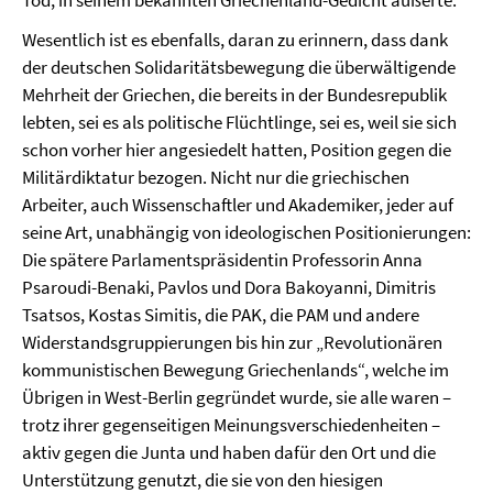
Tod, in seinem bekannten Griechenland-Gedicht äußerte.
Wesentlich ist es ebenfalls, daran zu erinnern, dass dank
der deutschen Solidaritätsbewegung die überwältigende
Mehrheit der Griechen, die bereits in der Bundesrepublik
lebten, sei es als politische Flüchtlinge, sei es, weil sie sich
schon vorher hier angesiedelt hatten, Position gegen die
Militärdiktatur bezogen. Nicht nur die griechischen
Arbeiter, auch Wissenschaftler und Akademiker, jeder auf
seine Art, unabhängig von ideologischen Positionierungen:
Die spätere Parlamentspräsidentin Professorin Anna
Psaroudi-Benaki, Pavlos und Dora Bakoyanni, Dimitris
Tsatsos, Kostas Simitis, die PAK, die PAM und andere
Widerstandsgruppierungen bis hin zur „Revolutionären
kommunistischen Bewegung Griechenlands“, welche im
Übrigen in West-Berlin gegründet wurde, sie alle waren –
trotz ihrer gegenseitigen Meinungsverschiedenheiten –
aktiv gegen die Junta und haben dafür den Ort und die
Unterstützung genutzt, die sie von den hiesigen