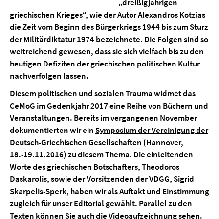
„dreißigjährigen
griechischen Krieges“, wie der Autor Alexandros Kotzias
die Zeit vom Beginn des Bürgerkriegs 1944 bis zum Sturz
der Militärdiktatur 1974 bezeichnete. Die Folgen sind so
weitreichend gewesen, dass sie sich vielfach bis zu den
heutigen Defiziten der griechischen politischen Kultur
nachverfolgen lassen.
Diesem politischen und sozialen Trauma widmet das
CeMoG im
Gedenkjahr 2017
eine Reihe von Büchern und
Veranstaltungen. Bereits im vergangenen November
dokumentierten wir ein
Symposium der Vereinigung der
Deutsch-Griechischen Gesellschaften
(Hannover,
18.-19.11.2016) zu diesem Thema. Die einleitenden
Worte des griechischen Botschafters,
Theodoros
Daskarolis
, sowie der Vorsitzenden der VDGG,
Sigrid
Skarpelis-Sperk
, haben wir als Auftakt und Einstimmung
zugleich für unser Editorial gewählt. Parallel zu den
Texten können Sie auch die
Videoaufzeichnung
sehen.