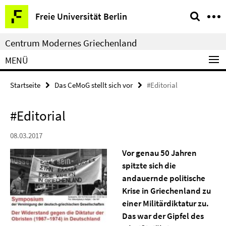
Springe
Service-
Freie Universität Berlin
direkt
Navigation
zu
Centrum Modernes Griechenland
Inhalt
MENÜ
Startseite
Das CeMoG stellt sich vor
#Editorial
#Editorial
08.03.2017
Vor genau 50 Jahren
spitzte sich die
andauernde politische
Krise in Griechenland zu
einer
Militärdiktatur
zu.
Das war der Gipfel des